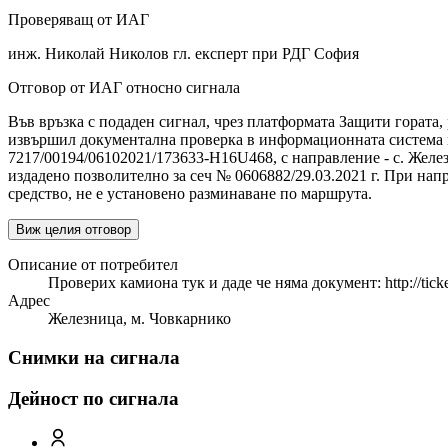
Проверяващ от ИАГ
инж. Николай Николов гл. експерт при РДГ София
Отговор от ИАГ относно сигнала
Във връзка с подаден сигнал, чрез платформата Защити гората, 
извършил документална проверка в информационната система на
7217/00194/06102021/173633-H16U468, с направление - с. Желез
издадено позволително за сеч № 0606882/29.03.2021 г. При на
средство, не е установено разминаване по маршрута.
Виж целия отговор
Описание от потребител
Проверих камиона тук и даде че няма документ: http:
Адрес
Железница, м. Човкарнико
Снимки на сигнала
Дейност по сигнала