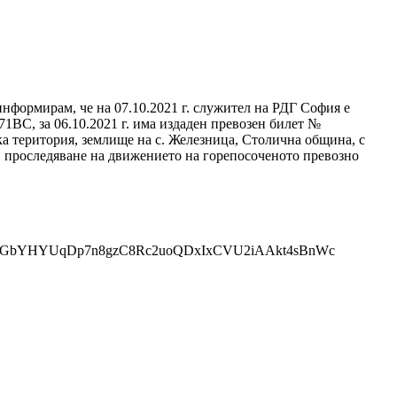
информирам, че на 07.10.2021 г. служител на РДГ София е
ВС, за 06.10.2021 г. има издаден превозен билет №
ка територия, землище на с. Железница, Столична община, с
 и проследяване на движението на горепосоченото превозно
CGXHHjElKGbYHYUqDp7n8gzC8Rc2uoQDxIxCVU2iAAkt4sBnWc