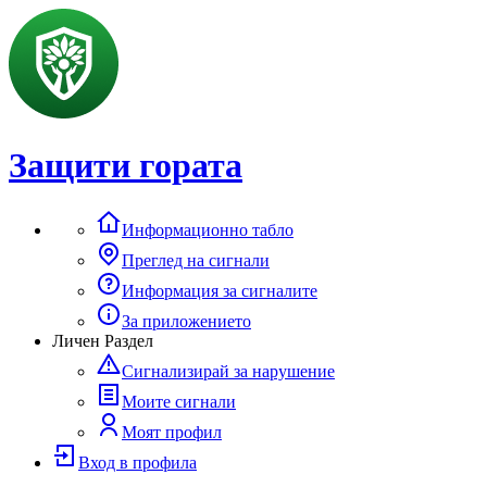
Защити гората
Информационно табло
Преглед на сигнали
Информация за сигналите
За приложението
Личен Раздел
Сигнализирай за нарушение
Моите сигнали
Моят профил
Вход в профила