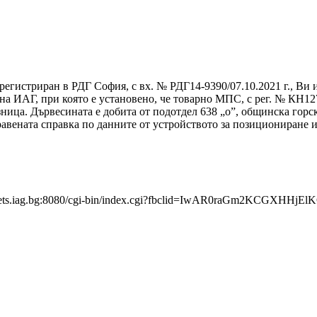
регистриран в РДГ София, с вх. № РДГ14-9390/07.10.2021 г., Ви 
 ИАГ, при която е установено, че товарно МПС, с рег. № КН1271
ница. Дървесината е добита от подотдел 638 „о”, общинска горс
правената справка по данните от устройството за позициониране
//tickets.iag.bg:8080/cgi-bin/index.cgi?fbclid=IwAR0raGm2K