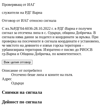
Проверяващ от ИАГ
служители на РДГ Варна
Отговор от ИАГ относно сигнала
С вх.№РДГ04-6036-28.10.2022 г. в РДГ-Варна е получен
сигнал за отсечена липа в с. Одърци, община Добричка. В
сигнала няма данни за подател и координати за връзка. При
проверка на посочените в сигнала координати е установено,
че мястото на деянието е извън горска територия –
урбанизирана територия. Изпратено е писмо до РИОСВ
гр.Варна и Община Добричка, по компетентност.
Виж целия отговор
Описание от потребител
Отсечено беше липа и коните на пътя.
Адрес
Одърци
Снимки на сигнала
Дейност по сигнала