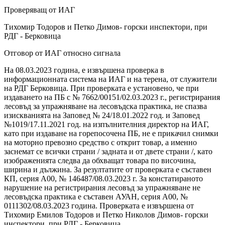
Проверяващ от ИАГ
Тихомир Тодоров и Петко Димов- горски инспектори, при
РДГ - Берковица
Отговор от ИАГ относно сигнала
На 08.03.2023 година, е извършена проверка в
информационната система на ИАГ и на терена, от служители
на РДГ Берковица. При проверката е установено, че при
издаването на ПБ с № 7662/00151/02.03.2023 г., регистрирания
лесовъд за упражняване на лесовъдска практика, не спазва
изискванията на Заповед № 24/18.01.2022 год. и Заповед
№1019/17.11.2021 год. на изпълнителния директор на ИАГ,
като при издаване на горепосочена ПБ, не е прикачил снимки
на моторно превозно средство с открит товар, а именно
заснемат се всички страни / задната и от двете страни /, като
изображенията следва да обхващат товара по височина,
ширина и дължина. За резултатите от проверката е съставен
КП, серия А00, № 146487/08.03.2023 г. За констатираното
нарушение на регистрирания лесовъд за упражняване не
лесовъдска практика е съставен АУАН, серия А00, №
0111302/08.03.2023 година. Проверката е извършена от
Тихомир Емилов Тодоров и Петко Николов Димов- горски
инспектори, при РДГ - Берковица.