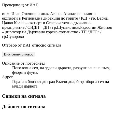
Проверяващ от ИАГ
инж. Иван Стоянов и инж. Атанас Атанасов – главни
експерти в Регионална дирекция по горите / РДГ / гр. Варна,
Цанко Колев – експерт в Североизточно държавно
предприятие / СИДП – ДП / гр.Шумен, инж.Радостин Желязов
– директор на Държавно горско стопанство / ТП “ДГС“ /
гр.Суворово
Отговор от ИАГ относно сигнала
Виж целия отговор
Описание от потребител
Поголовна сеч, на здрави дървета, разрушаване на пътя,
флора и фауна.
Адрес
Гората в близост до град Вълчи дол, безразборна сеч на
млади дървета.
Снимки на сигнала
Дейност по сигнала