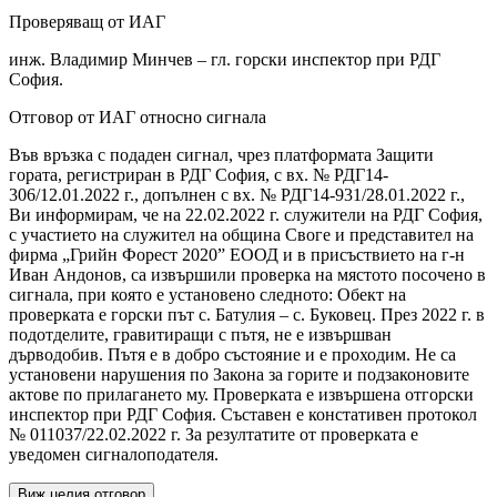
Проверяващ от ИАГ
инж. Владимир Минчев – гл. горски инспектор при РДГ
София.
Отговор от ИАГ относно сигнала
Във връзка с подаден сигнал, чрез платформата Защити
гората, регистриран в РДГ София, с вх. № РДГ14-
306/12.01.2022 г., допълнен с вх. № РДГ14-931/28.01.2022 г.,
Ви информирам, че на 22.02.2022 г. служители на РДГ София,
с участието на служител на община Своге и представител на
фирма „Грийн Форест 2020” ЕООД и в присъствието на г-н
Иван Андонов, са извършили проверка на мястото посочено в
сигнала, при която е установено следното: Обект на
проверката е горски път с. Батулия – с. Буковец. През 2022 г. в
подотделите, гравитиращи с пътя, не е извършван
дърводобив. Пътя е в добро състояние и е проходим. Не са
установени нарушения по Закона за горите и подзаконовите
актове по прилагането му. Проверката е извършена отгорски
инспектор при РДГ София. Съставен е констативен протокол
№ 011037/22.02.2022 г. За резултатите от проверката е
уведомен сигналоподателя.
Виж целия отговор