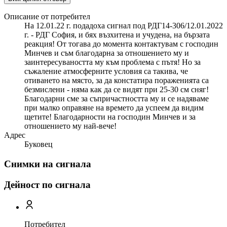
Описание от потребител
На 12.01.22 г. подадоха сигнал под РДГ14-306/12.01.2022
г. - РДГ София, и бях възхитена и учудена, на бързата
реакция! От тогава до момента контактувам с господин
Минчев и съм благодарна за отношението му и
заинтересуваността му към проблема с пътя! Но за
съжаление атмосферните условия са такива, че
отиването на място, за да констатира пораженията са
безмислени - няма как да се видят при 25-30 см сняг!
Благодарни сме за съпричастността му и се надяваме
при малко оправяне на времето да успеем да видим
щетите! Благодарности на господин Минчев и за
отношението му най-вече!
Адрес
Буковец
Снимки на сигнала
Дейност по сигнала
Потребител