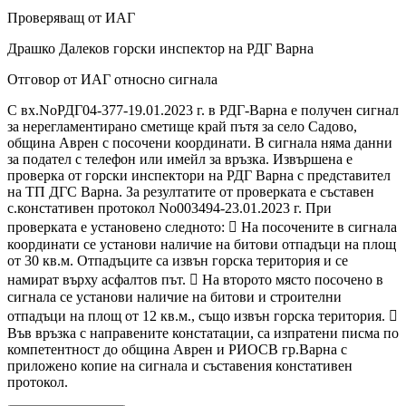
Проверяващ от ИАГ
Драшко Далеков горски инспектор на РДГ Варна
Отговор от ИАГ относно сигнала
С вх.NoРДГ04-377-19.01.2023 г. в РДГ-Варна е получен сигнал
за нерегламентирано сметище край пътя за село Садово,
община Аврен с посочени координати. В сигнала няма данни
за подател с телефон или имейл за връзка. Извършена е
проверка от горски инспектори на РДГ Варна с представител
на ТП ДГС Варна. За резултатите от проверката е съставен
с.констативен протокол No003494-23.01.2023 г. При
проверката е установено следното:  На посочените в сигнала
координати се установи наличие на битови отпадъци на площ
от 30 кв.м. Отпадъците са извън горска територия и се
намират върху асфалтов път.  На второто място посочено в
сигнала се установи наличие на битови и строителни
отпадъци на площ от 12 кв.м., също извън горска територия. 
Във връзка с направените констатации, са изпратени писма по
компетентност до община Аврен и РИОСВ гр.Варна с
приложено копие на сигнала и съставения констативен
протокол.