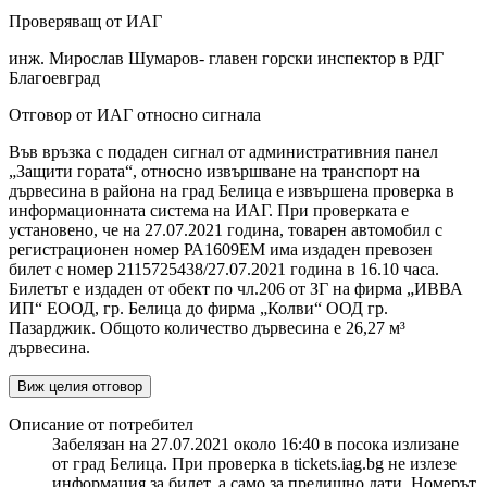
Проверяващ от ИАГ
инж. Мирослав Шумаров- главен горски инспектор в РДГ
Благоевград
Отговор от ИАГ относно сигнала
Във връзка с подаден сигнал от административния панел
„Защити гората“, относно извършване на транспорт на
дървесина в района на град Белица е извършена проверка в
информационната система на ИАГ. При проверката е
установено, че на 27.07.2021 година, товарен автомобил с
регистрационен номер РА1609ЕМ има издаден превозен
билет с номер 2115725438/27.07.2021 година в 16.10 часа.
Билетът е издаден от обект по чл.206 от ЗГ на фирма „ИВВА
ИП“ ЕООД, гр. Белица до фирма „Колви“ ООД гр.
Пазарджик. Общото количество дървесина е 26,27 м³
дървесина.
Виж целия отговор
Описание от потребител
Забелязан на 27.07.2021 около 16:40 в посока излизане
от град Белица. При проверка в tickets.iag.bg не излезе
информация за билет, а само за предишно дати. Номерът