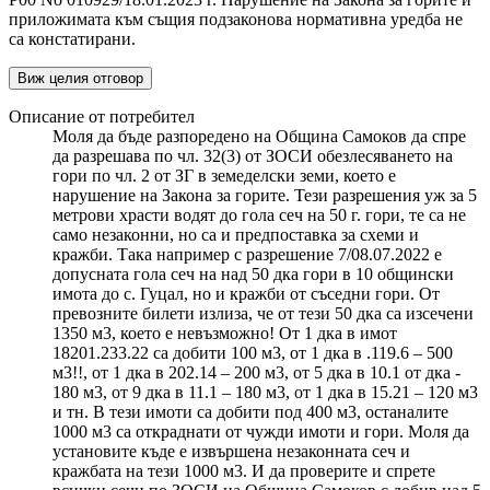
приложимата към същия подзаконова нормативна уредба не
са констатирани.
Виж целия отговор
Описание от потребител
Моля да бъде разпоредено на Община Самоков да спре
да разрешава по чл. 32(3) от ЗОСИ обезлесяването на
гори по чл. 2 от ЗГ в земеделски земи, което е
нарушение на Закона за горите. Тези разрешения уж за 5
метрови храсти водят до гола сеч на 50 г. гори, те са не
само незаконни, но са и предпоставка за схеми и
кражби. Така например с разрешение 7/08.07.2022 е
допусната гола сеч на над 50 дка гори в 10 общински
имота до с. Гуцал, но и кражби от съседни гори. От
превозните билети излиза, че от тези 50 дка са изсечени
1350 м3, което е невъзможно! От 1 дка в имот
18201.233.22 са добити 100 м3, от 1 дка в .119.6 – 500
м3!!, от 1 дка в 202.14 – 200 м3, от 5 дка в 10.1 от дка -
180 м3, от 9 дка в 11.1 – 180 м3, от 1 дка в 15.21 – 120 м3
и тн. В тези имоти са добити под 400 м3, останалите
1000 м3 са откраднати от чужди имоти и гори. Моля да
установите къде е извършена незаконната сеч и
кражбата на тези 1000 м3. И да проверите и спрете