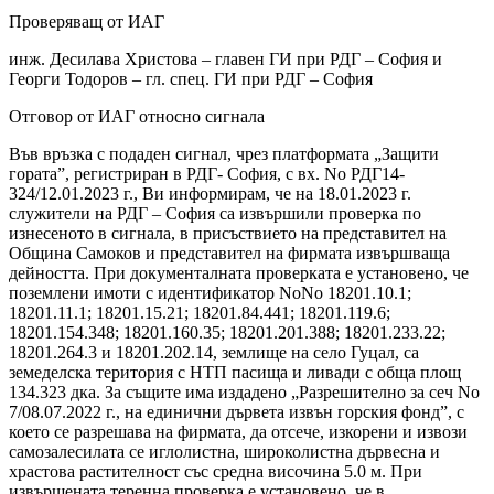
Проверяващ от ИАГ
инж. Десилава Христова – главен ГИ при РДГ – София и
Георги Тодоров – гл. спец. ГИ при РДГ – София
Отговор от ИАГ относно сигнала
Във връзка с подаден сигнал, чрез платформата „Защити
гората”, регистриран в РДГ- София, с вх. No РДГ14-
324/12.01.2023 г., Ви информирам, че на 18.01.2023 г.
служители на РДГ – София са извършили проверка по
изнесеното в сигнала, в присъствието на представител на
Община Самоков и представител на фирмата извършваща
дейността. При документалната проверката е установено, че
поземлени имоти с идентификатор NoNo 18201.10.1;
18201.11.1; 18201.15.21; 18201.84.441; 18201.119.6;
18201.154.348; 18201.160.35; 18201.201.388; 18201.233.22;
18201.264.3 и 18201.202.14, землище на село Гуцал, са
земеделска територия с НТП пасища и ливади с обща площ
134.323 дка. За същите има издадено „Разрешително за сеч No
7/08.07.2022 г., на единични дървета извън горския фонд”, с
което се разрешава на фирмата, да отсече, изкорени и извози
самозалесилата се иглолистна, широколистна дървесна и
храстова растителност със средна височина 5.0 м. При
извършената теренна проверка е установено, че в