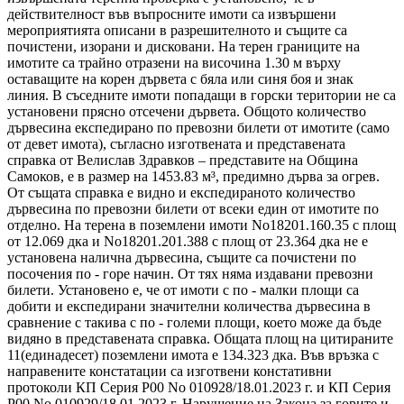
действителност във въпросните имоти са извършени
мероприятията описани в разрешителното и същите са
почистени, изорани и дисковани. На терен границите на
имотите са трайно отразени на височина 1.30 м върху
оставащите на корен дървета с бяла или синя боя и знак
линия. В съседните имоти попадащи в горски територии не са
установени прясно отсечени дървета. Общото количество
дървесина експедирано по превозни билети от имотите (само
от девет имота), съгласно изготвената и представената
справка от Велислав Здравков – представите на Община
Самоков, е в размер на 1453.83 м³, предимно дърва за огрев.
От същата справка е видно и експедираното количество
дървесина по превозни билети от всеки един от имотите по
отделно. На терена в поземлени имоти No18201.160.35 с площ
от 12.069 дка и No18201.201.388 с площ от 23.364 дка не е
установена налична дървесина, същите са почистени по
посочения по - горе начин. От тях няма издавани превозни
билети. Установено е, че от имоти с по - малки площи са
добити и експедирани значителни количества дървесина в
сравнение с такива с по - големи площи, което може да бъде
видяно в представената справка. Общата площ на цитираните
11(единадесет) поземлени имота е 134.323 дка. Във връзка с
направените констатации са изготвени констативни
протоколи КП Серия Р00 No 010928/18.01.2023 г. и КП Серия
Р00 No 010929/18.01.2023 г. Нарушение на Закона за горите и