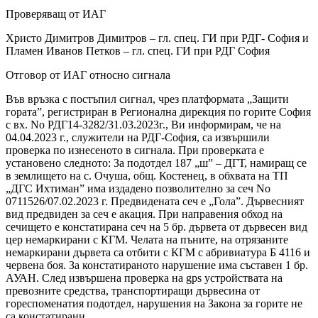
Проверяващ от ИАГ
Христо Димитров Димитров – гл. спец. ГИ при РДГ- София и
Пламен Иванов Петков – гл. спец. ГИ при РДГ София
Отговор от ИАГ относно сигнала
Във връзка с постъпил сигнал, чрез платформата „Защити
гората”, регистриран в Регионална дирекция по горите София
с вх. No РДГ14-3282/31.03.2023г., Ви информирам, че на
04.04.2023 г., служители на РДГ-София, са извършили
проверка по изнесеното в сигнала. При проверката е
установено следното: За подотдел 187 „ш” – ДГТ, намиращ се
в землището на с. Очуша, общ. Костенец, в обхвата на ТП
„ДГС Ихтиман” има издадено позволително за сеч No
0711526/07.02.2023 г. Предвидената сеч е „Гола”. Дървесният
вид предвиден за сеч е акация. При направения обход на
сечището е констатирана сеч на 5 бр. дървета от дървесен вид
цер немаркирани с КГМ. Челата на пъните, на отрязаните
немаркирани дървета са отбити с КГМ с абривиатура Б 4116 и
червена боя. За констатираното нарушение има съставен 1 бр.
АУАН. След извършена проверка на gps устройствата на
превозните средства, транспортиращи дървесина от
гореспоменатия подотдел, нарушения на Закона за горите не
са констатирани.