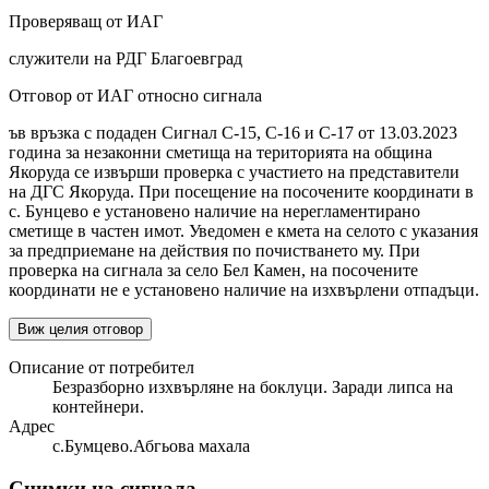
Проверяващ от ИАГ
служители на РДГ Благоевград
Отговор от ИАГ относно сигнала
ъв връзка с подаден Сигнал С-15, С-16 и С-17 от 13.03.2023
година за незаконни сметища на територията на община
Якоруда се извърши проверка с участието на представители
на ДГС Якоруда. При посещение на посочените координати в
с. Бунцево е установено наличие на нерегламентирано
сметище в частен имот. Уведомен е кмета на селото с указания
за предприемане на действия по почистването му. При
проверка на сигнала за село Бел Камен, на посочените
координати не е установено наличие на изхвърлени отпадъци.
Виж целия отговор
Описание от потребител
Безразборно изхвърляне на боклуци. Заради липса на
контейнери.
Адрес
с.Бумцево.Абгьова махала
Снимки на сигнала