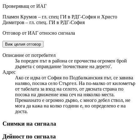
Проверяващ от ИАГ
Пламен Крумов – гл. спец ГИ в РДГ-София и Христо
Димитров – гл. спец. ГИ в РДГ-София
Отговор от ИАГ относно сигнала
Виж целия отговор
Описание от потребител
За пореден път в района се прочиства огромен брой
дървета с оправдание 'почистване на дерето'.
Адрес
Ако се идва от София по Подбалканския път, се завива
наляво, посока село Стъргел. На по-малко от километър
от табелата за вход на селото, от дясната страна по
посока на движение има сеч на няколко места.
Премахнато е огромно дърво, с много дебел ствол, не
мога да кажа на колко години е, но определено е на
доста.
Снимки на сигнала
Дейност по сигнала