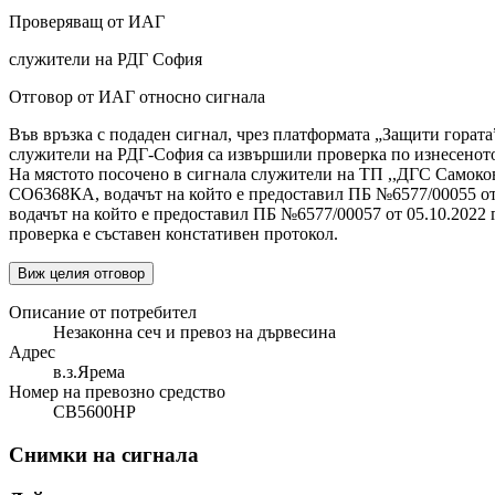
Проверяващ от ИАГ
служители на РДГ София
Отговор от ИАГ относно сигнала
Във връзка с подаден сигнал, чрез платформата „Защити гората”
служители на РДГ-София са извършили проверка по изнесеното в
На мястото посочено в сигнала служители на ТП ,,ДГС Самоков”
СО6368КА, водачът на който е предоставил ПБ №6577/00055 от 0
водачът на който е предоставил ПБ №6577/00057 от 05.10.2022 г
проверка е съставен констативен протокол.
Виж целия отговор
Описание от потребител
Незаконна сеч и превоз на дървесина
Адрес
в.з.Ярема
Номер на превозно средство
CB5600HP
Снимки на сигнала