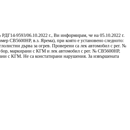
РДГ14-9593/06.10.2022 г., Ви информирам, че на 05.10.2022 г.
мер СВ5600НР, в.з. Ярема), при която е установено следното:
лолистни дърва за огрев. Проверени са лек автомобил с рег. №
ен бор, маркирани с КГМ и лек автомобил с рег. № СВ5600НР,
кирани с КГМ. Не са констатирани нарушения. За извършената