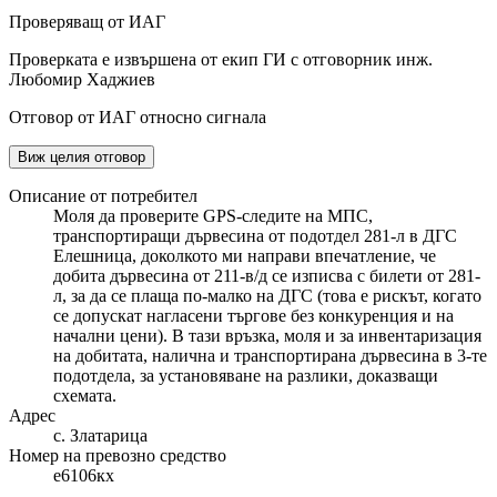
Проверяващ от ИАГ
Проверката е извършена от екип ГИ с отговорник инж.
Любомир Хаджиев
Отговор от ИАГ относно сигнала
Виж целия отговор
Описание от потребител
Моля да проверите GPS-следите на МПС,
транспортиращи дървесина от подотдел 281-л в ДГС
Елешница, доколкото ми направи впечатление, че
добита дървесина от 211-в/д се изписва с билети от 281-
л, за да се плаща по-малко на ДГС (това е рискът, когато
се допускат нагласени търгове без конкуренция и на
начални цени). В тази връзка, моля и за инвентаризация
на добитата, налична и транспортирана дървесина в 3-те
подотдела, за установяване на разлики, доказващи
схемата.
Адрес
с. Златарица
Номер на превозно средство
е6106кх