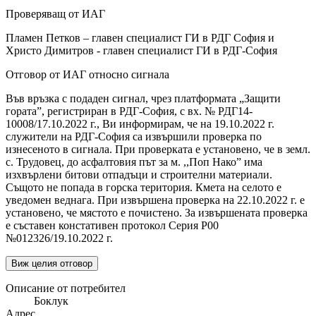
Проверяващ от ИАГ
Пламен Петков – главен специалист ГИ в РДГ София и
Христо Димитров - главен специалист ГИ в РДГ-София
Отговор от ИАГ относно сигнала
Във връзка с подаден сигнал, чрез платформата „Защити
гората”, регистриран в РДГ-София, с вх. № РДГ14-
10008/17.10.2022 г., Ви информирам, че на 19.10.2022 г.
служители на РДГ-София са извършили проверка по
изнесеното в сигнала. При проверката е установено, че в земл.
с. Трудовец, до асфалтовия път за м. ,,Поп Нако” има
изхвърлени битови отпадъци и строителни материали.
Същото не попада в горска територия. Кмета на селото е
уведомен веднага. При извършена проверка на 22.10.2022 г. е
установено, че мястото е почистено. За извършената проверка
е съставен констативен протокол Серия Р00
№012326/19.10.2022 г.
Виж целия отговор
Описание от потребител
Боклук
Адрес