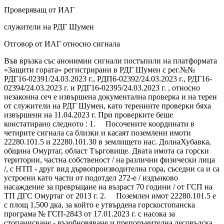
Проверяващ от ИАГ
служители на РДГ Шумен
Отговор от ИАГ относно сигнала
Във връзка със анонимни сигнали постъпили на платформата
«Защити гората» регистрирани в РДГ Шумен с рег.№№
РДГ16-02391/24.03.2023 г., РДП6-02392/24.03.2023 г., РДГ16-
02394/24.03.2023 г. и РДГ16-02395/24.03.2023 г. , относно
незаконна сеч е извършена документална проверка и на терен
от служители на РДГ Шумен, като теренните проверки бяха
извършени на 11.04.2023 г. При проверките беше
констатирано следното : 1. Посочените координати в
четирите сигнала са близки и касаят поземлени имоти
22280.101.5 и 22280.101.30 в землището нас. ДолнаХубавка,
община Омуртаг, област Търговище. Двата имота са горски
територии, частна собственост / на различни физически лица
/, с НТП - друг вид дървопроизводителна гора, съседни са и са
устроени като части от подотдел 272-е / издънково
насаждение за превръщане на възраст 70 години / от ГСП на
ТП ДГС Омуртаг от 2013 г. 2. Поземлен имот 22280.101.5 е
с площ 1,500 дка, за който е утвърдена горскостопанска
програма № ГСП-2843 от 17.01.2023 г. с насока за
стопанисване - възобновяване и препоръчителна лесовъдска