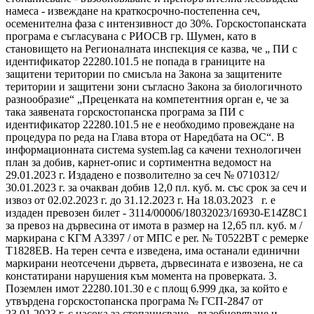
намеса - извеждане на краткосрочно-постепенна сеч,
осеменителна фаза с интензивност до 30%. Горскостопанската
програма е съгласувана с РИОСВ гр. Шумен, като в
становището на Регионалната инспекция се казва, че „ ПИ с
идентификатор 22280.101.5 не попада в границите на
защитени територии по смисъла на Закона за защитените
територии и защитени зони съгласно Закона за биологичното
разнообразие“ „Преценката на компетентния орган е, че за
така заявената горскостопанска програма за ПИ с
идентификатор 22280.101.5 не е необходимо провеждане на
процедура по реда на Глава втора от Наредбата на ОС“. В
информационната система system.lag са качени технологичен
план за добив, карнет-опис и сортиментна ведомост на
29.01.2023 г. Издадено е позволително за сеч № 0710312/
30.01.2023 г. за очакван добив 12,0 пл. куб. м. със срок за сеч и
извоз от 02.02.2023 г. до 31.12.2023 г. На 18.03.2023 г. е
издаден превозен билет - 3114/00006/18032023/16930-E14Z8C1
за превоз на дървесина от имота в размер на 12,65 пл. куб. м /
маркирана с КГМ А3397 / от МПС е per. № Т0522ВТ с ремерке
Т1828ЕВ. На терен сечта е изведена, има останали единични
маркирани неотсечени дървета, дървесината е извозена, не са
констатирани нарушения към момента на проверката. 3.
Поземлен имот 22280.101.30 е с площ 6.999 дка, за който е
утвърдена горскостопанска програма № ГСП-2847 от
23.01.2023 г. с насока за стопанисване - възобновяване и