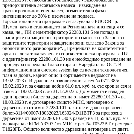
препоръчителна лесовъдска намеса - извеждане на
краткосрочно-постепенна сеч, осеменителна фаза с
интензивност до 30% и изсичане на подлеса.
Горскостопанската програма е съгласувана с РИОСВ гр.
Шумен, като в становището на Регионалната инспекция се
казва, че „ ПИ с идентификатор 22280.101.5 не попада в
границите на защитени територии по смисъла на Закона за
защитените територии и защитени зони съгласно Закона за
биологичното разнообразие“. „Преценката на компетентния
орган е. че за така заявената горскостопанска програма за ПИ
с идентификатор 22280.101.30 не е необходимо провеждане на
процедура по реда на Глава втора от Наредбата на ОС“. В
информационната система system.iag са качени технологичен
план за добив, карнет-опис и сортиментна ведомост на
13.02.2023 г. Издадено е позволително за сеч № 0712385/
15.02.2023 г. за очакван добив 61,0 пл. куб. м, със срок за сеч и
извоз от 18.02.2023 г. до 31.12.2023 г. До момента е издаден
един превозен билет за дървесина от имот 22280.101.30 - на
18.03.2023 г. е дотоварено същото МПС, натоварено с
дървесината от имот 22280.101.5. като е издаден превозен
билет-3114/00007/18032023/163024-D11BTF3 за превозена
дървесина от имот 22280.101.30 в размер на 11,55 пл. куб. м /
маркирана с КГМ А3397 / от МПС с per. № Т0522ВТ с ремерке
Т1828ГВ. Общото количество дървесина натоварена от двата