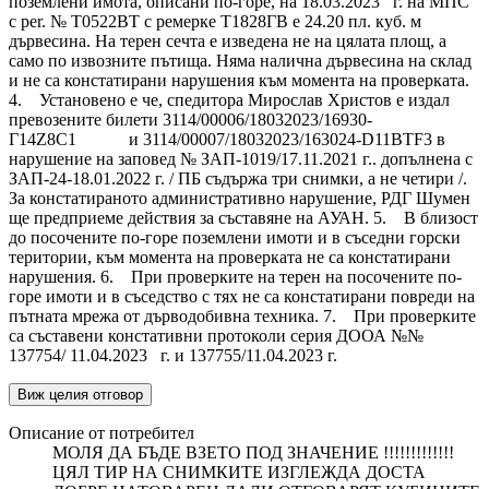
поземлени имота, описани по-горе, на 18.03.2023 г. на МПС
с per. № Т0522ВТ с ремерке Т1828ГВ е 24.20 пл. куб. м
дървесина. На терен сечта е изведена не на цялата площ, а
само по извозните пътища. Няма налична дървесина на склад
и не са констатирани нарушения към момента на проверката.
4. Установено е че, спедитора Мирослав Христов е издал
превозените билети 3114/00006/18032023/16930-
Г14Z8C1 и 3114/00007/18032023/163024-D11BTF3 в
нарушение на заповед № ЗАП-1019/17.11.2021 г.. допълнена с
ЗАП-24-18.01.2022 г. / ПБ съдържа три снимки, а не четири /.
За констатираното административно нарушение, РДГ Шумен
ще предприеме действия за съставяне на АУАН. 5. В близост
до посочените по-горе поземлени имоти и в съседни горски
територии, към момента на проверката не са констатирани
нарушения. 6. При проверките на терен на посочените по-
горе имоти и в съседство с тях не са констатирани повреди на
пътната мрежа от дърводобивна техника. 7. При проверките
са съставени констативни протоколи серия ДООА №№
137754/ 11.04.2023 г. и 137755/11.04.2023 г.
Виж целия отговор
Описание от потребител
МОЛЯ ДА БЪДЕ ВЗЕТО ПОД ЗНАЧЕНИЕ !!!!!!!!!!!!!
ЦЯЛ ТИР НА СНИМКИТЕ ИЗГЛЕЖДА ДОСТА