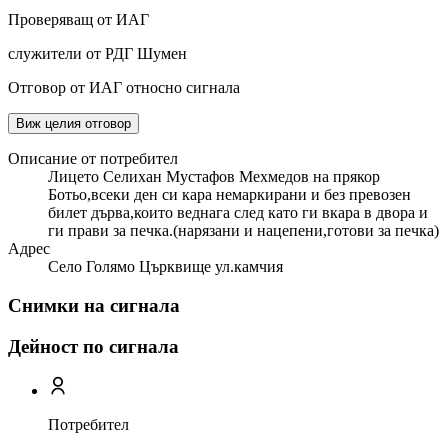
Проверяващ от ИАГ
служители от РДГ Шумен
Отговор от ИАГ относно сигнала
Виж целия отговор
Описание от потребител
Лицето Селихан Мустафов Мехмедов на прякор
Ботьо,всеки ден си кара немаркирани и без превозен
билет дърва,които веднага след като ги вкара в двора и
ги прави за печка.(нарязани и нацепени,готови за печка)
Адрес
Село Голямо Църквище ул.камчия
Снимки на сигнала
Дейност по сигнала
Потребител