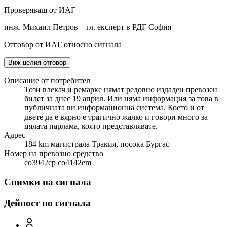
Проверяващ от ИАГ
инж. Михаил Петров – гл. експерт в РДГ София
Отговор от ИАГ относно сигнала
Виж целия отговор
Описание от потребител
Този влекач и ремарке нямат редовно издаден превозен
билет за днес 19 април. Или няма информация за това в
публичната ви информационна система. Което и от
двете да е вярно е трагично жалко и говори много за
цялата парлама, която представлявате.
Адрес
184 km магистрала Тракия, посока Бургас
Номер на превозно средство
co3942cp co4142em
Снимки на сигнала
Дейност по сигнала