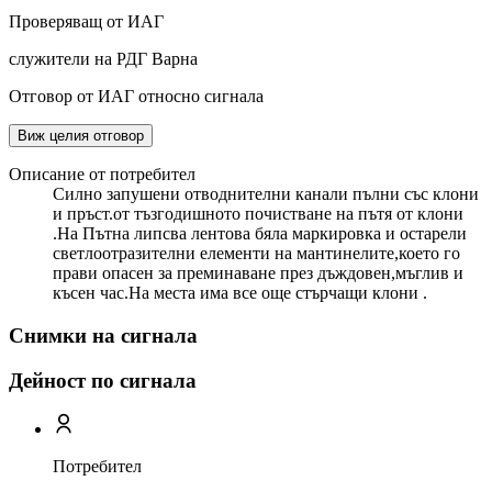
Проверяващ от ИАГ
служители на РДГ Варна
Отговор от ИАГ относно сигнала
Виж целия отговор
Описание от потребител
Силно запушени отводнителни канали пълни със клони
и пръст.от тъзгодишното почистване на пътя от клони
.На Пътна липсва лентова бяла маркировка и остарели
светлоотразителни елементи на мантинелите,което го
прави опасен за преминаване през дъждовен,мъглив и
късен час.На места има все още стърчащи клони .
Снимки на сигнала
Дейност по сигнала
Потребител