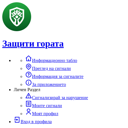
Защити гората
Информационно табло
Преглед на сигнали
Информация за сигналите
За приложението
Личен Раздел
Сигнализирай за нарушение
Моите сигнали
Моят профил
Вход в профила