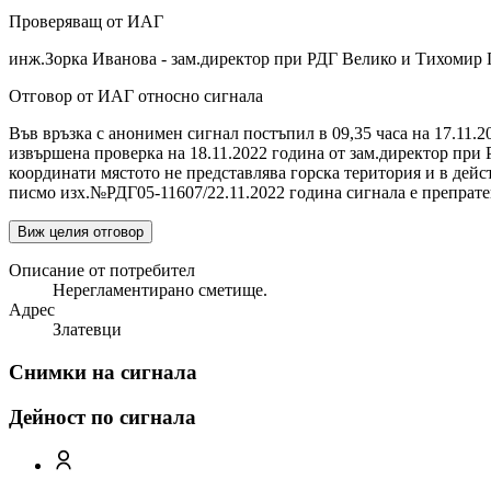
Проверяващ от ИАГ
инж.Зорка Иванова - зам.директор при РДГ Велико и Тихомир 
Отговор от ИАГ относно сигнала
Във връзка с анонимен сигнал постъпил в 09,35 часа на 17.11
извършена проверка на 18.11.2022 година от зам.директор при
координати мястото не представлява горска територия и в дейс
писмо изх.№РДГ05-11607/22.11.2022 година сигнала е препрат
Виж целия отговор
Описание от потребител
Нерегламентирано сметище.
Адрес
Златевци
Снимки на сигнала
Дейност по сигнала