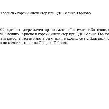
Георгиев - горски инспектор при РДГ Велико Търново
.2022 година за „нерегламентирано сметище“ в землище Златевци
 РДГ Велико Търново и горски инспектор при РДГ Велико Търнов
твителност е частен имот в регулация, находящ се в с. Златевци
ен по компетентност на Община Габрово.