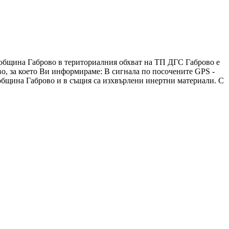
, община Габрово в териториалния обхват на ТП ДГС Габрово е
о, за което Ви информираме: В сигнала по посочените GPS -
, община Габрово и в същия са изхвърлени инертни материали. С