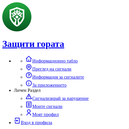
Защити гората
Информационно табло
Преглед на сигнали
Информация за сигналите
За приложението
Личен Раздел
Сигнализирай за нарушение
Моите сигнали
Моят профил
Вход в профила