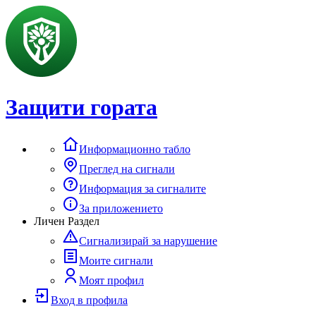
Защити гората
Информационно табло
Преглед на сигнали
Информация за сигналите
За приложението
Личен Раздел
Сигнализирай за нарушение
Моите сигнали
Моят профил
Вход в профила