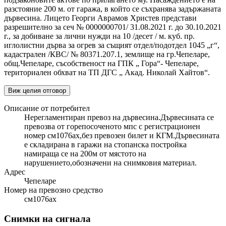
разстояние 200 м. от гаража, в който се съхранява задържаната
дървесина. Лицето Георги Аврамов Христев представи
разрешително за сеч № 0000000701/ 31.08.2021 г. до 30.10.2021
г., за добиване за лични нужди на 10 /десет / м. куб. пр.
иглолистни дърва за огрев за същият отдел/подотдел 1045 „г“,
кадастрален /КВС/ № 80371.207.1, землище на гр.Чепеларе,
общ.Чепеларе, съсобственост на ГПК „ Гора“- Чепеларе,
териториален обхват на ТП ДГС „ Акад. Николай Хайтов“.
Виж целия отговор
Описание от потребител
Нерегламентиран превоз на дървесина.Дървесината се
превозва от горепосоченото мпс с регистрационен
номер см1076ах,без превозен билет и КГМ.Дървесината
е складирана в гаражи на стопанска постройка
намираща се на 200м от мястото на
нарушението,обозначени на снимковия материал.
Адрес
Чепеларе
Номер на превозно средство
см1076ах
Снимки на сигнала