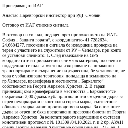
Проверяващ от ИАГ
Анастас Паревгорски инспектор при РДГ Смолян
Отговор от ИАГ относно сигнала
В отговор на сигнал, подаден чрез приложението на ИАГ-
София „ Защити гората“, с координатите- 41.7282634,
24.6684277, посочени в сигнала бе извършена проверка на
терен с участието на служители от РУ – Чепеларе, при която
се установи следното: 1. След въвеждане на GPS –
координатите и приложеният снимков материал, посочени в
подаденият сигнал за място на извършване на незаконно
транспортиране и съхранение на дървесина, бе установено, че
това е урбанизирана територия, попадаща в землището на
гр.Чепеларе, кравеферма в местността „ Баркалото“,
собственост на Георги Аврамов Христев. 2. В гараж
прилежащ към кравефермата в местността „ Баркалото“се
съхраняват 2,00 /два/м. куб. пр.иглолистни смърчови дърва за
огрев немаркирани с контролна горска марка, съответно с
общинска марка и/или производствена марка. За описаните
дърва за огрев не бяха представени превозни билети от Георги
Аврамов Христев. За констатираното нарушение е съставен
констативен протокол с № 101309 /04.10.2021 г. и 2 бр. АУАН
срещу Георги Аврамов Христев на основание чл . 213, ал. 1,