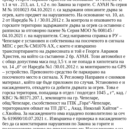
т.1 и чл . 213, ал. 1, т.2 е. по Закона за горите. С АУАН № серия
М № 1010023 /04.10.2021 г. са задържани описаните дърва за
огрев, като предмет на нарушението. На основание чл. 10, ал.
2 от Наредба № 1 / 30.01.2012 г. За контрола и опазването на
горските територии задържаните дърва за огрев са оставени с
разписка за отговорно пазене № Серия МОО № 008145 /
04.10.2021 г. на нарушителя. След направена справка в РУ –
Чепеларе е установен и собственика на посоченото в сигнала
МПС с рег.№ СМ1076 АХ, с което е извършено
транспортирането на дървесината и той е Георги Аврамов
Христев, на който са съставени 2 бр. АУАН. Този автомобил е
с общо допустима маса под 3,5 т. и не попада в хипотезата на
чл. 14 „б“ от Наредба №1 /30.01.2012 г. за монтирането на GPS
– устройство. Превозното средство бе паркирано на
посоченото место в сигнала. X Рег.номер Направен е снимков
материал , който ще бъде приложен по случая. Установено е и
насаждението, откъдето са добити дървата за огрев. Това е
горска територия, попадаща в отдел / подотдел 1045 „ г“, кад. /
КВС/ № 80371.207.1, землището на гр. Чепеларе,
общ.Чепеларе, съсобственост на ГПК „Гора“-Чепеларе,
териториален обхват на ТП ДГС „ Акад. Николай Хайтов“ –
с.Хвойна. За насаждението има издадено позволително за сеч
№ 619690/10.07.2021 г.. Извършена е проверка в насаждението
без да са констатирани нарушения по Закона за горите и
подзаконовите актове по прилагането му. Насаждението е на