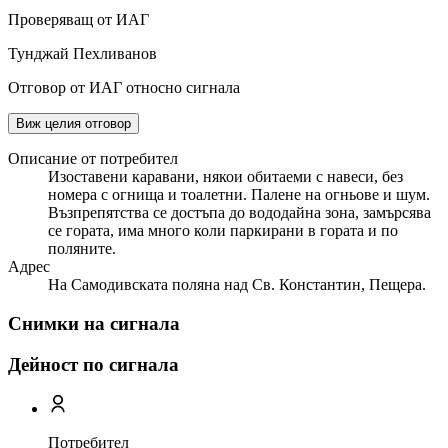
Проверяващ от ИАГ
Тунджай Пехливанов
Отговор от ИАГ относно сигнала
Виж целия отговор
Описание от потребител
Изоставени каравани, някои обитаеми с навеси, без
номера с огнища и тоалетни. Палене на огньове и шум.
Възпрепятства се достъпа до вододайна зона, замърсява
се гората, има много коли паркирани в гората и по
поляните.
Адрес
На Самодивската поляна над Св. Константин, Пещера.
Снимки на сигнала
Дейност по сигнала
Потребител