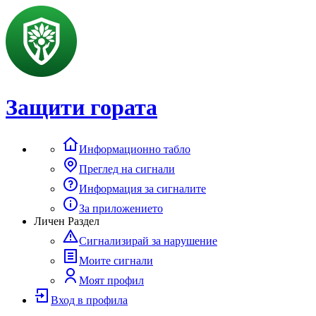
Защити гората
Информационно табло
Преглед на сигнали
Информация за сигналите
За приложението
Личен Раздел
Сигнализирай за нарушение
Моите сигнали
Моят профил
Вход в профила