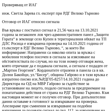
Проверяващ от ИАГ
инж. Светла Зарева гл. експерт при РДГ Велико Търново
Отговор от ИАГ относно сигнала
Във връзка с постъпил сигнал в 21,56 часа на 13.10.2021
година за незаконен лов чрез административен панел „Защити
Гората“ в землище село Купен в териториалния обхват на ТП
ДЛС Росица е извършена проверка на 14.10.2021 година от
гл.експерт в РДГ Велико Търново, “, за което Ви
информираме: Направени са няколко опита за връзка с
мобилния телефон посочен в сигнала за изясняване на
обстоятелствата по случая, но на този номер отговаря жена,
която отричаше да е подавала сигнали, а сигнала е подаден от
„Мартин Георгиев“. Кординатите отразени в панела са в кв.
Долни Бакойци, ул.“Бисер“, община Габрово и в тази връзка е
изпратено писмо изх.№РДГ05-8257/14.10.2021 година до
Директора на ОД на МВР Габрово за съдействие за
установяване на лицето, подало сигнала за предприемане на
понататъшни действия от страна на РДГ Велико Търново. Към
настоящия момент не е получен отговор. При допълнителни
данни оставаме в готовност за извършване на проверка.
Апелираме при съмнения за извършване на подобни
нарушения да подавате сигнал до тел. 112, за извършване на