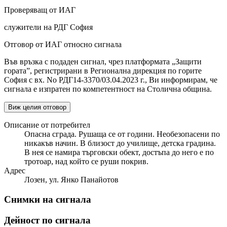
Проверяващ от ИАГ
служители на РДГ София
Отговор от ИАГ относно сигнала
Във връзка с подаден сигнал, чрез платформата „Защити
гората”, регистрирани в Регионална дирекция по горите
София с вх. No РДГ14-3370/03.04.2023 г., Ви информирам, че
сигнала е изпратен по компетентност на Столична община.
Виж целия отговор
Описание от потребител
Опасна сграда. Рушаща се от години. Необезопасени по
никакъв начин. В близост до училище, детска градина.
В нея се намира търговски обект, достъпа до него е по
тротоар, над който се руши покрив.
Адрес
Лозен, ул. Янко Панайотов
Снимки на сигнала
Дейност по сигнала