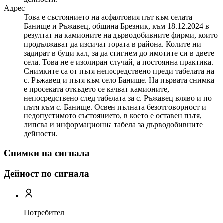
Адрес
Това е състоянието на асфалтовия път към селата
Банище и Ръжавец, община Брезник, към 18.12.2024 в
резултат на камионите на дърводобивните фирми, които
продължават да изсичат гората в района. Колите ни
задират в буци кал, за да стигнем до имотите си в двете
села. Това не е изолиран случай, а постоянна практика.
Снимките са от пътя непосредствено преди табелата на
с. Ръжавец и пътя към село Банище. На първата снимка
е просеката откъдето се качват камионите,
непосредствено след табелата за с. Ръжавец вляво и по
пътя към с. Банище. Освен пълната безотговорност и
недопустимото състоянието, в което е оставен пътя,
липсва и информационна табела за дърводобивните
дейности.
Снимки на сигнала
Дейност по сигнала
Потребител