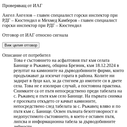
Проверяващ от ИАГ
Ангел Ангелов – главен специалист горски инспектор при
РДГ – Кюстендил и Мехмед Камберов - главен специалист
горски инспектор при РДГ – Кюстендил
Отговор от ИАГ относно сигнала
Виж целия отговор
Описание от потребител
Това е състоянието на асфалтовия път към селата
Банище и Ръжавец, община Брезник, към 18.12.2024 в
резултат на камионите на дърводобивните фирми, които
продължават да изсичат гората в района. Колите ни
задират в буци кал, за да стигнем до имотите си в двете
села. Това не е изолиран случай, а постоянна практика.
Снимките са от пътя непосредствено преди табелата на
с. Ръжавец и пътя към село Банище. На първата снимка
е просеката откъдето се качват камионите,
непосредствено след табелата за с. Ръжавец вляво и по
пътя към с. Банище. Освен пълната безотговорност и
недопустимото състоянието, в което е оставен пътя,
липсва и информационна табела за дърводобивните
дейности.