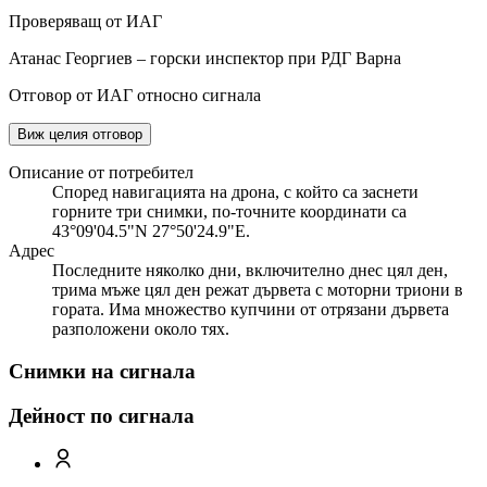
Проверяващ от ИАГ
Атанас Георгиев – горски инспектор при РДГ Варна
Отговор от ИАГ относно сигнала
Виж целия отговор
Описание от потребител
Според навигацията на дрона, с който са заснети
горните три снимки, по-точните координати са
43°09'04.5"N 27°50'24.9"E.
Адрес
Последните няколко дни, включително днес цял ден,
трима мъже цял ден режат дървета с моторни триони в
гората. Има множество купчини от отрязани дървета
разположени около тях.
Снимки на сигнала
Дейност по сигнала