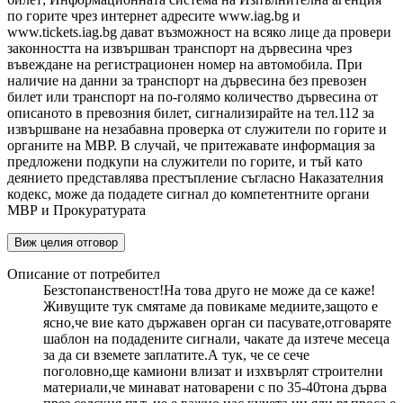
по горите чрез интернет адресите www.iag.bg и
www.tickets.iag.bg дават възможност на всяко лице да провери
законността на извършван транспорт на дървесина чрез
въвеждане на регистрационен номер на автомобила. При
наличие на данни за транспорт на дървесина без превозен
билет или транспорт на по-голямо количество дървесина от
описаното в превозния билет, сигнализирайте на тел.112 за
извършване на незабавна проверка от служители по горите и
органите на МВР. В случай, че притежавате информация за
предложени подкупи на служители по горите, и тъй като
деянието представлява престъпление съгласно Наказателния
кодекс, може да подадете сигнал до компетентните органи
МВР и Прокуратурата
Виж целия отговор
Описание от потребител
Безстопанственост!На това друго не може да се каже!
Живущите тук смятаме да повикаме медиите,защото е
ясно,че вие като държавен орган си пасувате,отговаряте
шаблон на подадените сигнали, чакате да изтече месеца
за да си вземете заплатите.А тук, че се сече
поголовно,ще камиони влизат и изхвърлят строителни
материали,че минават натоварени с по 35-40тона дърва