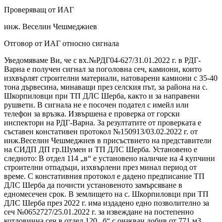
Проверяващ от ИАГ
инж. Веселин Чешмеджиев
Отговор от ИАГ относно сигнала
Уведомяваме Ви, че с вх.№РДГ04-627/31.01.2022 г. в РДГ-
Варна е получен сигнал за поголовна сеч, камиони, които
изхвърлят строителни материали, натоварени камиони с 35-40
тона дървесина, минаващи през селския път, за района на с.
Шкорпиловци при ТП ДЛС Шерба, както и за направени
рушвети. В сигнала не е посочен подател с имейл или
телефон за връзка. Извършена е проверка от горски
инспектори на РДГ-Варна. За резултатите от проверката е
съставен констативен протокол №150913/03.02.2022 г. от
инж.Веселин Чешмеджиев в присъствието на представители
на СИДП ДП гр.Шумен и ТП ДЛС Шерба. Установено е
следното: В отдел 114 „в“ е установено наличие на 4 купчини
строителни отпадъци, изхвърлени през минал период от
време. С констативния протокол е дадено предписание ТП
ДЛС Шерба да почисти установеното замърсяване в
едномесечен срок. В землището на с. Шкорпиловци при ТП
ДЛС Шерба през 2022 г. има издадено едно позволително за
сеч №0652727/25.01.2022 г. за извеждане на постепенно
котловинна сеч в отдел 120 „б“ с очакван добив от 771 м3