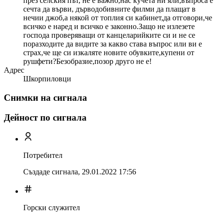
през селския път, не е важно,нас кучета ни яли,въпроса е
сечта да върви, дърводобивните филми да плащат в
нечии джоб,а някой от топлия си кабинет,да отговори,че
всичко е наред и всичко е законно.Защо не излезете
господа проверяващи от канцеларийките си и не се
поразходите да видите за какво става въпрос или ви е
страх,че ще си изкаляте новите обувките,купени от
рушфети?Безобразие,позор друго не е!
Адрес
Шкорпиловци
Снимки на сигнала
Дейност по сигнала
Потребител
Създаде сигнала,
29.01.2022 17:56
Горски служител