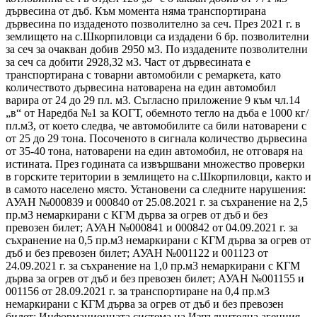
дървесина от дъб. Към момента няма транспортирана
дървесина по издаденото позволително за сеч. През 2021 г. в
землището на с.Шкорпиловци са издадени 6 бр. позволителни
за сеч за очакван добив 2950 м3. По издадените позволителни
за сеч са добити 2928,32 м3. Част от дървесината е
транспортирана с товарни автомобили с ремаркета, като
количеството дървесина натоварена на един автомобил
варира от 24 до 29 пл. м3. Съгласно приложение 9 към чл.14
„в“ от Наредба №1 за КОГТ, обемното тегло на дъба е 1000 кг/
пл.м3, от което следва, че автомобилите са били натоварени с
от 25 до 29 тона. Посоченото в сигнала количество дървесина
от 35-40 тона, натоварени на един автомобил, не отговаря на
истината. През годината са извършвани множество проверки
в горските територии в землището на с.Шкорпиловци, както и
в самото населено място. Установени са следните нарушения:
АУАН №000839 и 000840 от 25.08.2021 г. за съхранение на 2,5
пр.м3 немаркирани с КГМ дърва за огрев от дъб и без
превозен билет; АУАН №000841 и 000842 от 04.09.2021 г. за
съхранение на 0,5 пр.м3 немаркирани с КГМ дърва за огрев от
дъб и без превозен билет; АУАН №001122 и 001123 от
24.09.2021 г. за съхранение на 1,0 пр.м3 немаркирани с КГМ
дърва за огрев от дъб и без превозен билет; АУАН №001155 и
001156 от 28.09.2021 г. за транспортиране на 0,4 пр.м3
немаркирани с КГМ дърва за огрев от дъб и без превозен
билет; Информационната система на Изпълнителна агенция