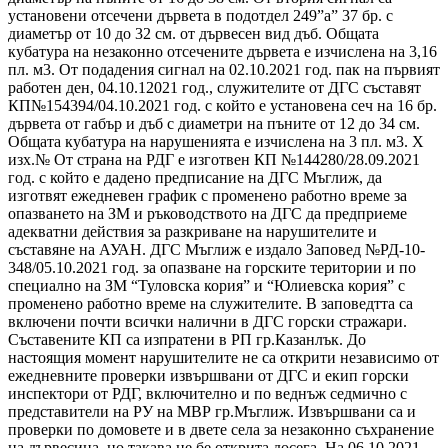
установени отсечени дървета в подотдел 249”а” 37 бр. с
диаметър от 10 до 32 см. от дървесен вид дъб. Общата
кубатура на незаконно отсечените дървета е изчислена на 3,16
пл. м3. От подадения сигнал на 02.10.2021 год. пак на първият
работен ден, 04.10.12021 год., служителите от ДГС съставят
КП№154394/04.10.2021 год. с който е установена сеч на 16 бр.
дървета от габър и дъб с диаметри на пъните от 12 до 34 см.
Общата кубатура на нарушенията е изчислена на 3 пл. м3. X
изх.№ От страна на РДГ е изготвен КП №144280/28.09.2021
год. с който е дадено предписание на ДГС Мъглиж, да
изготвят ежедневен график с променено работно време за
опазването на ЗМ и ръководството на ДГС да предприеме
адекватни действия за разкриване на нарушителите и
съставяне на АУАН. ДГС Мъглиж е издало Заповед №РД-10-
348/05.10.2021 год. за опазване на горските територии и по
специално на ЗМ “Туловска кория” и “Юлиевска кория” с
променено работно време на служителите. В заповедтта са
включени почти всички налични в ДГС горски стражари.
Съставените КП са изпратени в РП гр.Казанлък. До
настоящия момент нарушителите не са открити независимо от
ежедневните проверки извършвани от ДГС и екип горски
инспектори от РДГ, включително и по веднъж седмично с
представители на РУ на МВР гр.Мъглиж. Извършвани са и
проверки по домовете и в двете села за незаконно съхранение
на дървесина, но такава не бе открита досега. На 06.10.2021