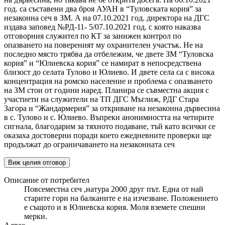
год. са съставени два броя АУАН в “Туловската кория” за
незаконна сеч в ЗМ. А на 07.10.2021 год. директора на ДГС
издава заповед №РД-11- 5/07.10.2021 год. с която наказва
отговорния служител по КТ за занижен контрол по
опазването на повереният му охранителен участък. Не на
последно място трябва да отбележим, че двете ЗМ “Туловска
кория” и “Юлиевска кория” се намират в непосредствена
близост до селата Тулово и Юлиево. И двете села са с висока
концентрация на ромско население и проблема с опазването
на ЗМ стои от години наред. Планира се съвместна акция с
участиети на служители на ТП ДГС Мъглиж, РДГ Стара
Загора и “Жандармерия” за откриване на незаконна дървесина
в с. Тулово и с. Юлиево. Въпреки анонимността на четирите
сигнала, благодарим за тяхното подаване, тъй като всички се
оказаха достоверни поради което ежедневните проверки ще
продължат до ограничаването на незаконната сеч
Виж целия отговор
Описание от потребител
Повсеместна сеч ,натура 2000 друг път. Една от най
старите гори на балканите е на изчезване. Положението
е същото и в Юлиевска кория. Моля вземете спешни
мерки.