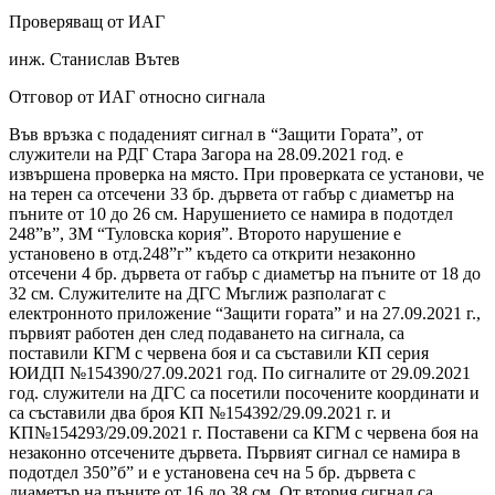
Проверяващ от ИАГ
инж. Станислав Вътев
Отговор от ИАГ относно сигнала
Във връзка с подаденият сигнал в “Защити Гората”, от
служители на РДГ Стара Загора на 28.09.2021 год. е
извършена проверка на място. При проверката се установи, че
на терен са отсечени 33 бр. дървета от габър с диаметър на
пъните от 10 до 26 см. Нарушението се намира в подотдел
248”в”, ЗМ “Туловска кория”. Второто нарушение е
установено в отд.248”г” където са открити незаконно
отсечени 4 бр. дървета от габър с диаметър на пъните от 18 до
32 см. Служителите на ДГС Мъглиж разполагат с
електронното приложение “Защити гората” и на 27.09.2021 г.,
първият работен ден след подаването на сигнала, са
поставили КГМ с червена боя и са съставили КП серия
ЮИДП №154390/27.09.2021 год. По сигналите от 29.09.2021
год. служители на ДГС са посетили посочените координати и
са съставили два броя КП №154392/29.09.2021 г. и
КП№154293/29.09.2021 г. Поставени са КГМ с червена боя на
незаконно отсечените дървета. Първият сигнал се намира в
подотдел 350”б” и е установена сеч на 5 бр. дървета с
диаметър на пъните от 16 до 38 см. От втория сигнал са