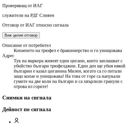
Проверяващ от ИАГ
служители на РДГ Сливен
Отговор от ИАГ относно сигнала
Виж целия отговор
Описание от потребител
Копаенето на трюфел е бракониерство и го унищожава
Адрес
Тук на маркера живеят едни цигани, които заплашват с
убийство българи трюфелджии. Един ден ще убия някой
българин е казал циганина Милен, когато са го питали
защо копае и унищожава! На това от горе са напукали
гумите на две коли на българи и са хвърлили гранули с
отрова из горите!
Снимки на сигнала
Дейност по сигнала