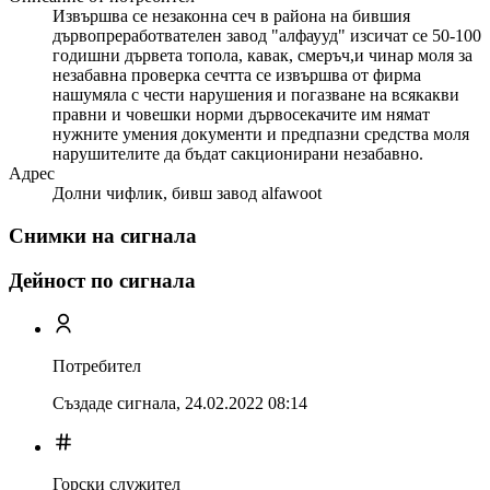
Извършва се незаконна сеч в района на бившия
дървопреработвателен завод "алфаууд" изсичат се 50-100
годишни дървета топола, кавак, смеръч,и чинар моля за
незабавна проверка сечтта се извършва от фирма
нашумяла с чести нарушения и погазване на всякакви
правни и човешки норми дървосекачите им нямат
нужните умения документи и предпазни средства моля
нарушителите да бъдат сакционирани незабавно.
Адрес
Долни чифлик, бивш завод alfawoot
Снимки на сигнала
Дейност по сигнала
Потребител
Създаде сигнала,
24.02.2022 08:14
Горски служител