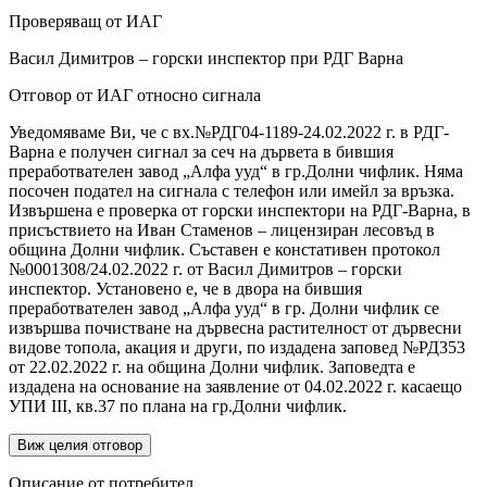
Проверяващ от ИАГ
Васил Димитров – горски инспектор при РДГ Варна
Отговор от ИАГ относно сигнала
Уведомяваме Ви, че с вх.№РДГ04-1189-24.02.2022 г. в РДГ-
Варна е получен сигнал за сеч на дървета в бившия
преработвателен завод „Алфа ууд“ в гр.Долни чифлик. Няма
посочен подател на сигнала с телефон или имейл за връзка.
Извършена е проверка от горски инспектори на РДГ-Варна, в
присъствието на Иван Стаменов – лицензиран лесовъд в
община Долни чифлик. Съставен е констативен протокол
№0001308/24.02.2022 г. от Васил Димитров – горски
инспектор. Установено е, че в двора на бившия
преработвателен завод „Алфа ууд“ в гр. Долни чифлик се
извършва почистване на дървесна растителност от дървесни
видове топола, акация и други, по издадена заповед №РД353
от 22.02.2022 г. на община Долни чифлик. Заповедта е
издадена на основание на заявление от 04.02.2022 г. касаещо
УПИ III, кв.37 по плана на гр.Долни чифлик.
Виж целия отговор
Описание от потребител