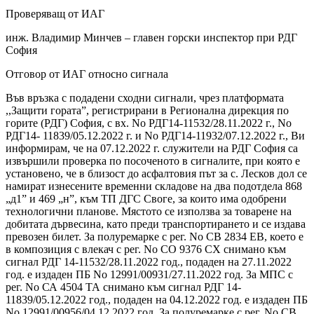
Проверяващ от ИАГ
инж. Владимир Минчев – главен горски инспектор при РДГ
София
Отговор от ИАГ относно сигнала
Във връзка с подадени сходни сигнали, чрез платформата
,,Защити гората”, регистрирани в Регионална дирекция по
горите (РДГ) София, с вх. No РДГ14-11532/28.11.2022 г., No
РДГ14- 11839/05.12.2022 г. и No РДГ14-11932/07.12.2022 г., Ви
информирам, че на 07.12.2022 г. служители на РДГ София са
извършили проверка по посоченото в сигналите, при която е
установено, че в близост до асфалтовия път за с. Лесков дол се
намират изнесените временни складове на два подотдела 868
„д1” и 469 „н”, към ТП ДГС Своге, за които има одобрени
технологични планове. Мястото се използва за товарене на
добитата дървесина, като преди транспортирането и се издава
превозен билет. За полуремарке с рег. No СВ 2834 ЕВ, което е
в композиция с влекач с рег. No СО 9376 СХ снимано към
сигнал РДГ 14-11532/28.11.2022 год., подаден на 27.11.2022
год. е издаден ПБ No 12991/00931/27.11.2022 год. За МПС с
рег. No СА 4504 ТА снимано към сигнал РДГ 14-
11839/05.12.2022 год., подаден на 04.12.2022 год. е издаден ПБ
No 12991/00956/04.12.2022 год. За полуремарке с рег. No СВ