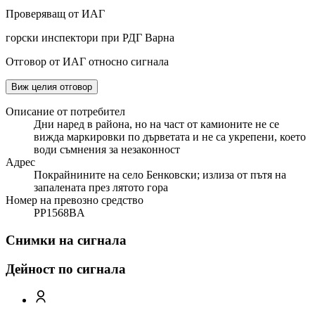
Проверяващ от ИАГ
горски инспектори при РДГ Варна
Отговор от ИАГ относно сигнала
Виж целия отговор
Описание от потребител
Дни наред в района, но на част от камионите не се
вижда маркировки по дърветата и не са укрепени, което
води съмнения за незаконност
Адрес
Покрайнините на село Бенковски; излиза от пътя на
запалената през лятото гора
Номер на превозно средство
PP1568BA
Снимки на сигнала
Дейност по сигнала