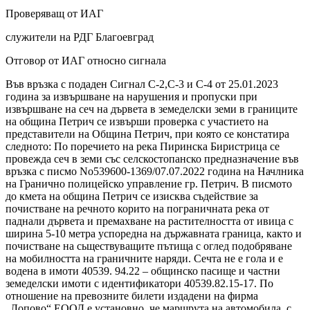
Проверяващ от ИАГ
служители на РДГ Благоевград
Отговор от ИАГ относно сигнала
Във връзка с подаден Сигнал С-2,С-3 и С-4 от 25.01.2023
година за извършване на нарушения и пропуски при
извършване на сеч на дървета в земеделски земи в границите
на община Петрич се извърши проверка с участието на
представители на Община Петрич, при която се констатира
следното: По поречието на река Пиринска Биристрица се
провежда сеч в земи със селскостопанско предназначение във
връзка с писмо No539600-1369/07.07.2022 година на Начлника
на Гранично полицейско управление гр. Петрич. В писмото
до кмета на община Петрич се изисква съдействие за
почистване на речното корито на пограничната река от
паднали дървета и премахване на растителността от ивица с
ширина 5-10 метра успоредна на държавната граница, както и
почистване на сьществуващите пътища с оглед подобряване
на мобилността на граничните наряди. Сечта не е гола и е
водена в имоти 40539. 94.22 – общинско пасище и частни
земеделски имоти с идентификатори 40539.82.15-17. По
отношение на превозните билети издадени на фирма
„Лопово“ ЕООД е установно, че маршрута на автомобила, с