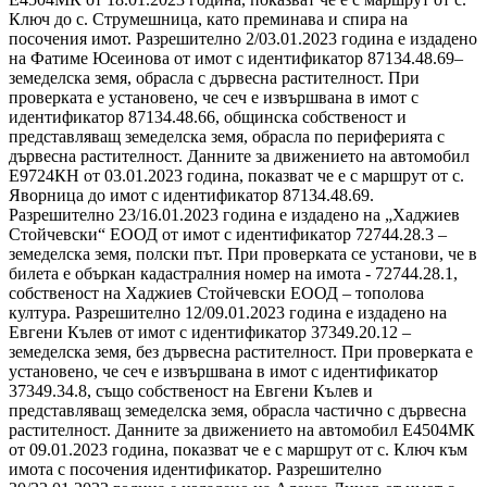
Ключ до с. Струмешница, като преминава и спира на
посочения имот. Разрешително 2/03.01.2023 година е издадено
на Фатиме Юсеинова от имот с идентификатор 87134.48.69–
земеделска земя, обрасла с дървесна растителност. При
проверката е установено, че сеч е извършвана в имот с
идентификатор 87134.48.66, общинска собственост и
представляващ земеделска земя, обрасла по периферията с
дървесна растителност. Данните за движението на автомобил
Е9724КН от 03.01.2023 година, показват че е с маршрут от с.
Яворница до имот с идентификатор 87134.48.69.
Разрешително 23/16.01.2023 година е издадено на „Хаджиев
Стойчевски“ ЕООД от имот с идентификатор 72744.28.3 –
земеделска земя, полски път. При проверката се установи, че в
билета е объркан кадастралния номер на имота - 72744.28.1,
собственост на Хаджиев Стойчевски ЕООД – тополова
култура. Разрешително 12/09.01.2023 година е издадено на
Евгени Кълев от имот с идентификатор 37349.20.12 –
земеделска земя, без дървесна растителност. При проверката е
установено, че сеч е извършвана в имот с идентификатор
37349.34.8, също собственост на Евгени Кълев и
представляващ земеделска земя, обрасла частично с дървесна
растителност. Данните за движението на автомобил Е4504МК
от 09.01.2023 година, показват че е с маршрут от с. Ключ към
имота с посочения идентификатор. Разрешително