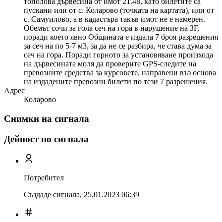
тополова дървесина от имот 21.48, като билетите са
пускани или от с. Коларово (точката на картата), или от
с. Самуилово, а в кадастъра такъв имот не е намерен.
Обемът сочи за гола сеч на гора в нарушение на ЗГ,
поради което явно Общината е издала 7 броя разрешения
за сеч на по 5-7 м3, за да не се разбира, че става дума за
сеч на гора. Поради горното за установяване произхода
на дървесината моля да проверите GPS-следите на
превозните средства за курсовете, направени въз основа
на издадените превозни билети по тези 7 разрешения.
Адрес
Коларово
Снимки на сигнала
Дейност по сигнала
Потребител
Създаде сигнала,
25.01.2023 06:39