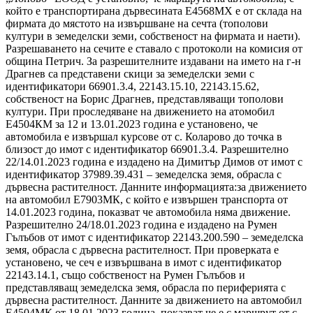
който е транспортирана дървесината Е4568МХ е от склада на
фирмата до мястото на извършване на сечта (тополови
култури в земеделски земи, собственост на фирмата и наети).
Разрешаването на сечите е ставало с протоколи на комисия от
община Петрич. За разрешителните издавани на името на г-н
Драгнев са представени скици за земеделски земи с
идентификатори 66901.3.4, 22143.15.10, 22143.15.62,
собственост на Борис Драгнев, представляващи тополови
култури. При проследяване на движението на атомобил
Е4504КМ за 12 и 13.01.2023 година е установено, че
автомобила е извършал курсове от с. Коларово до точка в
близост до имот с идентификатор 66901.3.4. Разрешително
22/14.01.2023 година е издадено на Димитър Димов от имот с
идентификатор 37989.39.431 – земеделска земя, обрасла с
дървесна растителност. Данните информацията:за движението
на автомобил Е7903МК, с който е извършен транспорта от
14.01.2023 година, показват че автомобила няма движение.
Разрешително 24/18.01.2023 година е издадено на Румен
Гълъбов от имот с идентификатор 22143.200.590 – земеделска
земя, обрасла с дървесна растителност. При проверката е
установено, че сеч е извършвана в имот с идентификатор
22143.14.1, също собственост на Румен Гълъбов и
представляващ земеделска земя, обрасла по периферията с
дървесна растителност. Данните за движението на автомобил
Е4504МК от 18.01.2023 година, показват че е с маршрут от с.