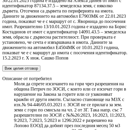
30/22.01.2023 година е издадено на Алекса Динев от имот с
идентификатор 87134.37.5 – земеделска земя, с няколко
дървета. Отсечени са дървета по периферията на имота.
Данните за движението на автомобил Е7903МК от 22.01.2023
година, показват че е с маршрут от с. Яворница до посочения
имот. Разрешително 13/10.01.2023 година е издадено на Борис
Костадинов от имот с идентификатор 14091.43.5 – земеделска
земя, обрасла с дървесна растителност. При проверката е
установено, че сечта е извършвана в имота. Данните за
движението на автомобил Е4504МК от 10.01.2023 година,
показват че е с маршрут до имота с посочения идентификатор.
15.2.2023 г. X инж. Сашко Попов
Виж целия отговор
Описание от потребител
Моля да спрете изсичането на гори чрез разрешения на
община Петрич по ЗОСИ, с които или се изсичат гори в
нарушение на Закона за горите или се узаконяват
кражби от други имоти. Съгласно становище на МЗХ с
изх.№ 94-446/05.03.2021 г. ЗОСИ не се прилага за зем.
земи с гори по смисъла на чл. 2 от ЗГ. Така напр. със 7
разрешителни по ЗОСИ с №№26:2023, 16:2023, 11:2023,
9:2023, 7:2023, 5:2023 и 1296:2022 е разрешено на
Лопово ЕООД да добият през последния месец 50 м3