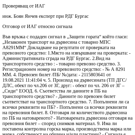
Проверяващ от ИАГ
инж. Боян Янчев експерт при РДГ Бургас
Отговор от ИАГ относно сигнала
Във връзка с подаден сигнал в „Защити гората“ който гласи:
„Незаконен транспорт на дървесина с товарно МПС
А8291ММ“ Докладване на резултати от проверката на
превозното средство: 1.Място на извършване на проверката: -
Административната сграда на РДГ Бургас. 2.Вид на
транспортното средство : - товарно превозно средство. 3.
Регистрационен номер на превозното средство: - № А 8291
ММ. 4. Превозен билет /ПБ/ №/дата: - 2115803641 от
19.08.2021 11:41:04 ч. 5. Произход на дървесината (ТП ДГС/
ДЛС, обект по чл.206 от ЗГ, друг: - обект по чл. 206 от ЗГ –
„Сиди“ ЕООД. 6. Съответства ли данните в ПБ на
транспортното средство? - Данните по превозен билет
съответстват на транспортното средство. 7. Попълнени ли са
всички реквизити на ПБ? - Попълнени са всички реквизити
на превозния билет. 8. Отговаря ли количеството дървесина
по ПБ на натовареното? - Натоварената дървесина отговаря на
превозния билет – според снимков материал. 9. Има ли
поставена контролна горска марка, производствена марка или
марка, собственост на община и/или пластини? - Сигнала е