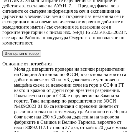
№5176КХ. За констатираните нарушения са предприети
действия за съставяне на АУАН. 7. Предвид факта, че в
сигналите се съдържа информация за сеч и експедиция на
дървесина в земеделски земи с твърдения за незаконна сеч и
експедиция в по-големи количества от вероятно добитите в
земеделските имоти / със съмнения за незаконна сеч в
горските територии / с писмо изх. №РДГ16-2235/16.03.2023 г.
е сезирана Районна прокуратура Омуртаг за произнасяне по
компетентност.
Виж целия отговор
Описание от потребител
Моля да извършите проверка на всички разрешителни
на Община Антоново по ЗОСИ, въз основа на които са
добити повече от 30 пл. м3, доколкото е установена
мащабна схема за незаконни сечи на гори в ССФ и ГТ,
както и кражби от други гори чрез тези разрешения.
Голата сеч на гори в ССФ е нарушение на Закона за
горите. Така например по разрешително по ЗОСИ
№109:2023-01-06 са изписани с превозни билети от
различни точки по пътя между гр. Антоново и с. Черни
бряг вече над 250 м3 дъбова дървесина на тирове за
фабриките в Свищов и Велико Търново, вероятно от
имот 80892.117.1 с площ 27 дка, от който 20 дка е млада