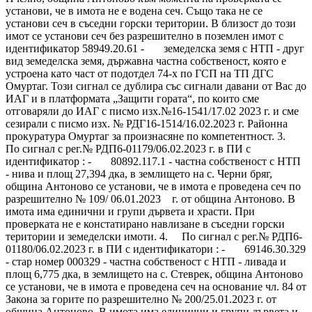
установи, че в имота не е водена сеч. Също така не се
установи сеч в съседни горски територии. В близост до този
имот се установи сеч без разрешително в поземлен имот с
идентификатор 58949.20.61 - земеделска земя с НТП - друг
вид земеделска земя, държавна частна собственост, която е
устроена като част от подотдел 74-х по ГСП на ТП ДГС
Омуртаг. Този сигнал се дублира със сигнали давани от Вас до
ИАГ и в платформата „Защити гората“, по които сме
отговаряли до ИАГ с писмо изх.№16-1541/17.02 2023 г. и сме
сезирали с писмо изх. № РДГ16-1514/16.02.2023 г. Районна
прокуратура Омуртаг за произнасяне по компетентност. 3.
По сигнал с рег.№ РДП6-01179/06.02.2023 г. в ПИ с
идентификатор : - 80892.117.1 - частна собственост с НТП
- нива и площ 27,394 дка, в землището на с. Черни бряг,
община Антоново се установи, че в имота е проведена сеч по
разрешително № 109/ 06.01.2023 г. от община Антоново. В
имота има единични и групи дървета и храсти. При
проверката не е констатирано навлизане в съседни горски
територии и земеделски имоти. 4. По сигнал с рег.№ РДП6-
01180/06.02.2023 г. в ПИ с идентификатори : - 69146.30.329
- стар номер 000329 - частна собственост с НТП - ливада и
площ 6,775 дка, в землището на с. Стеврек, община Антоново
се установи, че в имота е проведена сеч на основание чл. 84 от
Закона за горите по разрешително № 200/25.01.2023 г. от
община Антоново. В имота има единични и групи дървета и