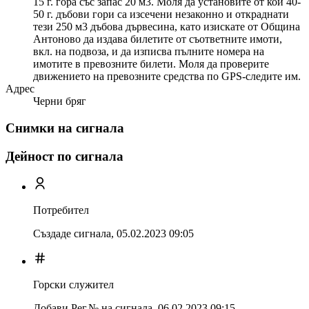
15 г. гора със запас 20 м3. Моля да установите от кои 40-
50 г. дъбови гори са изсечени незаконно и откраднати
тези 250 м3 дъбова дървесина, като изискате от Община
Антоново да издава билетите от съответните имоти,
вкл. на подвоза, и да изписва пълните номера на
имотите в превозните билети. Моля да проверите
движението на превозните средства по GPS-следите им.
Адрес
Черни бряг
Снимки на сигнала
Дейност по сигнала
Потребител
Създаде сигнала,
05.02.2023 09:05
Горски служител
Добави Рег.№ на сигнала
,
06.02.2023 09:15