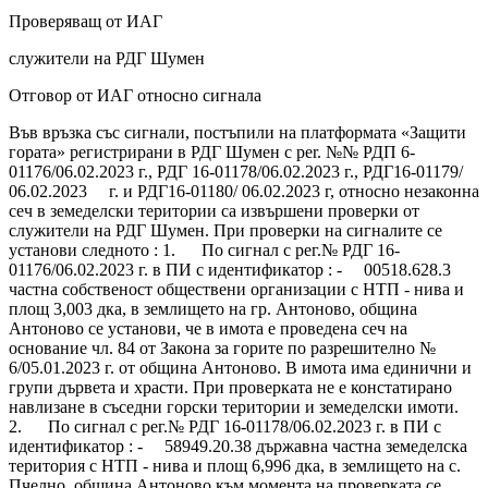
Проверяващ от ИАГ
служители на РДГ Шумен
Отговор от ИАГ относно сигнала
Във връзка със сигнали, постъпили на платформата «Защити
гората» регистрирани в РДГ Шумен с per. №№ РДП 6-
01176/06.02.2023 г., РДГ 16-01178/06.02.2023 г., РДГ16-01179/
06.02.2023 г. и РДГ16-01180/ 06.02.2023 г, относно незаконна
сеч в земеделски територии са извършени проверки от
служители на РДГ Шумен. При проверки на сигналите се
установи следното : 1. По сигнал с рег.№ РДГ 16-
01176/06.02.2023 г. в ПИ с идентификатор : - 00518.628.3
частна собственост обществени организации с НТП - нива и
площ 3,003 дка, в землището на гр. Антоново, община
Антоново се установи, че в имота е проведена сеч на
основание чл. 84 от Закона за горите по разрешително №
6/05.01.2023 г. от община Антоново. В имота има единични и
групи дървета и храсти. При проверката не е констатирано
навлизане в съседни горски територии и земеделски имоти.
2. По сигнал с рег.№ РДГ 16-01178/06.02.2023 г. в ПИ с
идентификатор : - 58949.20.38 държавна частна земеделска
територия с НТП - нива и площ 6,996 дка, в землището на с.
Пчелно, община Антоново към момента на проверката се