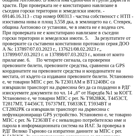
храсти. При проверката не е констатирано навлизане в
съседни горски територии и земеделски имоти. -
69146.16.313 - стар номер 000313 - частна собственост с НТП -
изоставена нива и площ 3,558 дка, в землището на с. Стеврек,
община Антоново се установи, че в имота не е водена сеч.
При проверката не е констатирано навлизане в съседни
горски територии и земеделски имоти. 5. За резултатите от
проверките са съставени констативни протоколи серия ДОО
А №: 137897/07.03.2023 г., 137621/08.02.2023 г„
137899/07.03.2023 г. и 137898/07.03.2023 г., копия от които
прилагаме. 6. По четирите сигнала, са проверени
превозните билети, превозните средства, сравнени са GPS
координатите на превозните средства и координатите на
местата, от където са издавани превозните билети. Установено
е, че товарни МПС с per. № Т2301АМ и ВТ1240ВС са
извършили транспорт на дървесина без да са подадени в РДГ
изискуемите документи по чл. 14 „б” от Наредба №1 за КОГТ.
Установено е, че товарни МПС с per. № Т9828КК, Т4453СТ,
Т2817МТ, Т4456СТ, Т6737МТ, Т6833КТ, Т5934ВТ и
СТ2802РК са извършили транспорт на дървесина с
нефункциониращо GPS устройство. Установено е, че товарно
МПС с per. № Т2363ВТ е с невалидно потребителско име и
парола в информационната система на ИАГ. За проверка в
РДГ Велико Търново са изпратени данните за МПС с per.