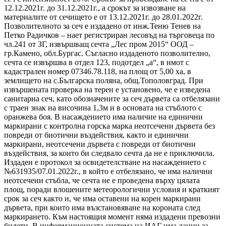
12.12.2021г. до 31.12.2021г., а срокът за извозване на
материалите от сечището е от 13.12.2021г. до 28.01.2022г.
Позволителното за сеч е издадено от инж.Теню Тенев на
Петко Радичков – нает регистриран лесовъд на търговеца по
чл.241 от ЗГ, извършващ сечта „Лес пром 2015“ ООД –
гр.Камено, обл.Бургас. Съгласно издаденото позволително,
сечта се извършва в отдел 123, подотдел „а“, в имот с
кадастрален номер 07346.78.118, на площ от 5,00 ха, в
землището на с.Българска поляна, общ.Тополовград. При
извършената проверка на терен е установено, че е изведена
санитарна сеч, като обозначените за сеч дървета са отбелязани
с траен знак на височина 1,3м и в основата на стъблото с
оранжева боя. В насаждението има наличие на единични
маркирани с контролна горска марка неотсечени дървета без
повреди от биотични въздействия, както и единични
маркирани, неотсечени дървета с повреди от биотични
въздействия, за които би следвало сечта да не е приключила.
Издаден е протокол за освидетелстване на насаждението с
№631935/07.01.2022г., в който е отбелязано, че има налични
неотсечени стъбла, че сечта не е проведена върху цялата
площ, поради влошените метеорологични условия и краткият
срок за сеч както и, че има оставени на корен маркирани
дървета, при които има възстановяване на короната след
маркирането. Към настоящия момент няма издадени превозни
билети. В информационната система на ИАГ има данни за