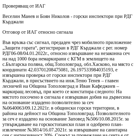
Проверяващ от ИАГ
Веселин Манев и Боян Николов - горски инспектори при РДГ
Кърджали
Отговор от ИАГ относно сигнала
Във връзка със сигнал, предаден чрез мобилното приложение
„Защити гората“, регистриран в РДГ Кърджали с рег. номер
РДГ06-08/04.01.2022г., относно извършване на незаконна сеч
на над 1000 бора немаркирани с КГМ в землището на
с.Българска поляна, общ.Тополовград, обл.Хасково, на място с
координати 42.03701208475081, 26.197533984035193, е
извършена проверка от горски инспектори при РДГ
Кърджали, в присъствието на инж.Теню Тенев – главен
лесничей на Община Тополовград и Иван Кафеджиев –
маркиращ лесовъд, при което се констатира следното: На
мястото посочено в сигнала е извършван добив на дървесина
на основание издадено позволително за сеч
№0640063/09.12.2021г. в общински горски територии, в
района на дейност на Община Тополовград. Позволителното
за сеч е издадено на основание Заповед №506/10.08.2015г. за
утвърждаване на горскостопански план и одобрено план-
извлечение №3814/16.07.2021г. за извършване на санитарна
сеч с интензивност 20%. Срокът за провеждане на сечта е от