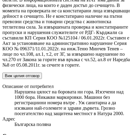
физически лица, на които е даден достъп до сечището. В
момента на проверката не са констатирани лица извършващи
дейност в сечището. Не е констатирано наличие на пътни
превозни средства и товарни средства с животинска
теглителна сила. За извършената проверка и констатираните
пропуски и нарушения служителите от РДГ- Кърджали са
съставили КП Серия КОО №125104 / 06.01.2022г. Съставен е
Акт за установяване на административно нарушение Серия
КОО № 096371/11.01.2022г. на инж.Теню Минчев Тенев –
лице по чл.108, ал.1, т.2, от ЗГ, за извършено нарушение по
чл.270 от Закона за горите във връзка с чл.52, ал.8 от Наредба
№8 от 05.08.2011г. за сечите в горите.
Виж целия отговор
Описание от потребител
Нарушена цялост на боровата ни гора. Изсечени над
1000 бора. Никакви маркировки. Машини без
регистрациини номера вътре . Уж санитарна а да
изсякани най-големите и здрави дървета. Грозно
посегателство над защитена местност в Натура 2000.
Адрес
Българска поляна