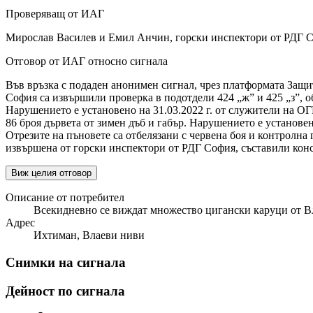
Проверяващ от ИАГ
Мирослав Василев и Емил Анчин, горски инспектори от РДГ 
Отговор от ИАГ относно сигнала
Във връзка с подаден анонимен сигнал, чрез платформата Защит
София са извършили проверка в подотдели 424 „ж” и 425 „з”, об
Нарушението е установено на 31.03.2022 г. от служители на ОГП
86 броя дървета от зимен дъб и габър. Нарушението е установен
Отрезите на пъновете са отбелязани с червена боя и контролн
извършена от горски инспектори от РДГ София, съставили конст
Виж целия отговор
Описание от потребител
Всекидневно се виждат множество цигански каруци от Вла
Адрес
Ихтиман, Влаеви ниви
Снимки на сигнала
Дейност по сигнала