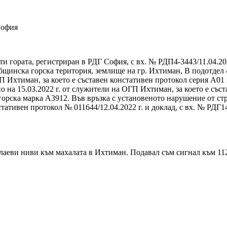
София
и гората, регистриран в РДГ София, с вх. № РДП4-3443/11.04.20
щинска горска територия, землище на гр. Ихтиман, В подотдел 42
 Ихтиман, за което е съставен констативен протокол серия А01 №
о на 15.03.2022 г. от служители на ОГП Ихтиман, за което е със
а горска марка А3912. Във връзка с установеното нарушение от с
ативен протокол № 011644/12.04.2022 г. и доклад, с вх. № РДГ14
еви ниви към махалата в Ихтиман. Подавал съм сигнал към 112 