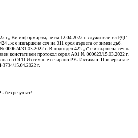
22 г„ Ви информирам, че на 12.04.2022 г. служители на РДГ
4 ,,ж е извършена сеч на 311 ороя дървета от зимен дъб.
 000624/31.03.2022 г. В подотдел 425 „з” е извършена сеч на
тавен констативен протокол серия А01 № 000623/15.03.2022 г.
трана на ОГП Ихтиман е сезирано РУ- Ихтиман. Проверката е
-3734/15.04.2022 г.
- без резултат!