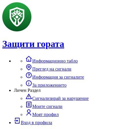
Защити гората
Информационно табло
Преглед на сигнали
Информация за сигналите
За приложението
Личен Раздел
Сигнализирай за нарушение
Моите сигнали
Моят профил
Вход в профила