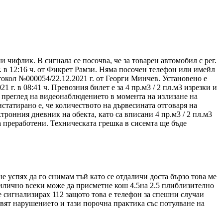
 чифлик. В сигнала се посочва, че за товарен автомобил с рег.
. в 12:16 ч. от Фикрет Рамзи. Няма посочен телефон или имейл
токол №000054/22.12.2021 г. от Георги Минчев. Установено е
 г. в 08:41 ч. Превозния билет е за 4 пр.м3 / 2 пл.м3 изрезки и
н преглед на видеонаблюдението в момента на излизане на
статирано е, че количеството на дървесината отговаря на
тронния дневник на обекта, като са вписани 4 пр.м3 / 2 пл.м3
рва преработени. Техническата грешка в сисемта ще бъде
е успях да го снимам тъй като се отдаличи доста бързо това ме
прилично всеки може да присметне кош 4.5на 2.5 плиблизително
не сигнализирах 112 защото това е телефон за спешни случаи
овят нарушението и тази порочна практика със потулване на