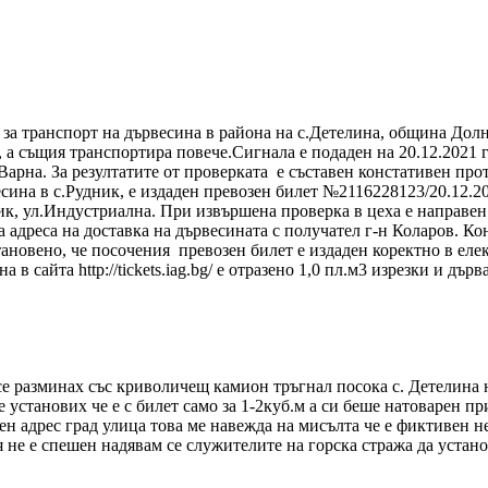
за транспорт на дървесина в района на с.Детелина, община Долни
 а същия транспортира повече.Сигнала е подаден на 20.12.2021 г
Варна. За резултатите от проверката е съставен констативен про
сина в с.Рудник, е издаден превозен билет №2116228123/20.12.2021
лик, ул.Индустриална. При извършена проверка в цеха е направе
 адреса на доставка на дървесината с получател г-н Коларов. Кон
ановено, че посочения превозен билет е издаден коректно в елек
в сайта http://tickets.iag.bg/ е отразено 1,0 пл.м3 изрезки и дъ
е разминах със криволичещ камион тръгнал посока с. Детелина н
не установих че е с билет само за 1-2куб.м а си беше натоварен 
лен адрес град улица това ме навежда на мисълта че е фиктивен 
 не е спешен надявам се служителите на горска стража да устан