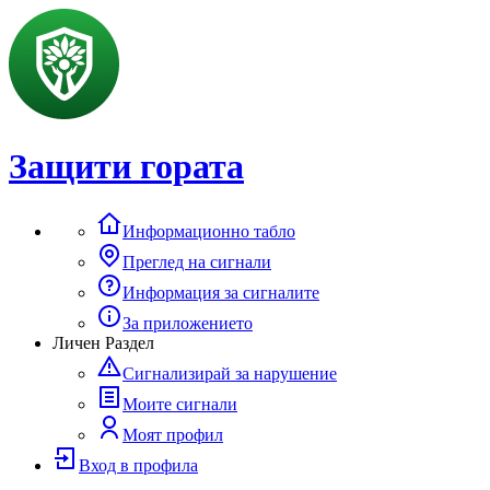
Защити гората
Информационно табло
Преглед на сигнали
Информация за сигналите
За приложението
Личен Раздел
Сигнализирай за нарушение
Моите сигнали
Моят профил
Вход в профила