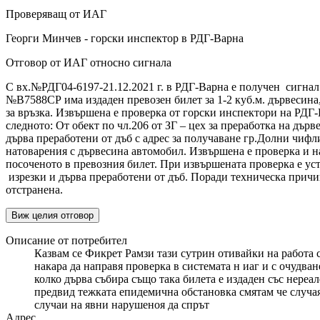
Проверяващ от ИАГ
Георги Минчев - горски инспектор в РДГ-Варна
Отговор от ИАГ относно сигнала
С вх.№РДГ04-6197-21.12.2021 г. в РДГ-Варна е получен сигнал 
№В7588СР има издаден превозен билет за 1-2 куб.м. дървесина,
за връзка. Извършена е проверка от горски инспектори на РДГ-
следното: От обект по чл.206 от ЗГ – цех за преработка на дърве
дърва преработени от дъб с адрес за получаване гр.Долни чиф
натоварения с дървесина автомобил. Извършена е проверка и на
посоченото в превозния билет. При извършената проверка е уст
изрезки и дърва преработени от дъб. Поради техническа причина 
отстранена.
Виж целия отговор
Описание от потребител
Казвам се Фикрет Рамзи тази сутрин отивайки на работа с
накара да направя проверка в системата н иаг и с очудва
колко дърва събира също така билета е издаден със нереа
предвид тежката епидемична обстановка смятам че случая
случаи на явни нарушеноя да спрът
Адрес