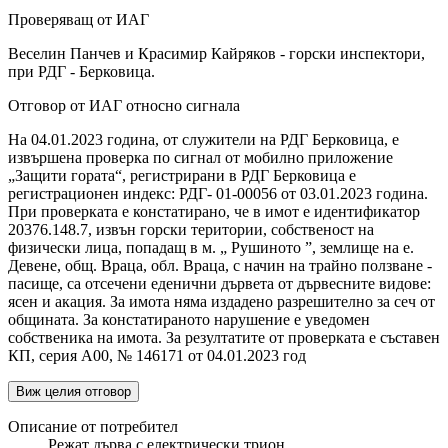
Проверяващ от ИАГ
Веселин Панчев и Красимир Кайряков - горски инспектори,
при РДГ - Берковица.
Отговор от ИАГ относно сигнала
На 04.01.2023 година, от служители на РДГ Берковица, е
извършена проверка по сигнал от мобилно приложение
„Защити гората“, регистрирани в РДГ Берковица е
регистрационен индекс: РДГ- 01-00056 от 03.01.2023 година.
При проверката е констатирано, че в имот е идентификатор
20376.148.7, извън горски територии, собственост на
физически лица, попадащ в м. „ Рушиното ”, землище на е.
Девене, общ. Враца, обл. Враца, с начин на трайно ползване -
пасище, са отсечени еденични дървета от дървесните видове:
ясен и акация. За имота няма издадено разрешително за сеч от
общината. За констатираното нарушение е уведомен
собственика на имота. За резултатите от проверката е съставен
КП, серия А00, № 146171 от 04.01.2023 год
Виж целия отговор
Описание от потребител
Режат дърва с електрически трион