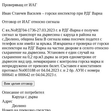
Проверяващ от ИАГ
Иван Станчев Василев – горски инспектор при РДГ Варна
Отговор от ИАГ относно сигнала
С вх.NoРДГ04-1736-27.03.2023 г. в РДГ-Варна е получен
сигнал за транспорт на дървесина с каруца в района на
с.Дюлино, община Бяла В сигнала няма посочен подател с
телефон или имейл за връзка. Извършена е проверка от горски
инспектори на РДГ Варна на частни дворове в селото относно
съхранение на дървесина. Установен е един случай на
съхранение на 0,2 пр.м3 дърва за огрев еднометрови от
дървесен вид цер, немаркирани с контролна горска марка и
непридружени от превозен билет. Съставен е констативен
протокол No003188 от 04.04.2023 г. и 2 бр. АУН с номера
000641 и 000642 от 04.04.2023 г.
Виж целия отговор
Описание от потребител
Каруца с дърва
Адрес
Дюлино
Номер на превозно средство