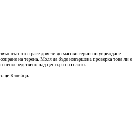
звън пътното трасе довели до масово сериозно увреждане
озиране на терена. Моля да бъде извършена проверка това ли е
н непосредствено над центъра на селото.
 з-ще Калейца.