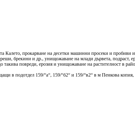
тта Калето, прокарване на десетки машинни просеки и пробиви и
реши, брекини и др., унищожаване на млади дървета, подраст, ер
до такива повреди, ерозия и унищожаване на растителност в райо
ащи в подотдел 159/“а“, 159/“б2“ и 159/“в2“ в м Пенкова копия,