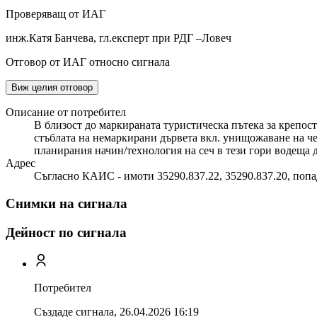
Проверяващ от ИАГ
инж.Катя Банчева, гл.експерт при РДГ –Ловеч
Отговор от ИАГ относно сигнала
Виж целия отговор
Описание от потребител
В близост до маркираната туристическа пътека за крепос
стъблата на немаркирани дървета вкл. унищожаване на че
планирания начин/технология на сеч в тези гори водеща 
Адрес
Съгласно КАИС - имоти 35290.837.22, 35290.837.20, попад
Снимки на сигнала
Дейност по сигнала
Потребител
Създаде сигнала,
26.04.2026 16:19