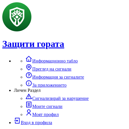
Защити гората
Информационно табло
Преглед на сигнали
Информация за сигналите
За приложението
Личен Раздел
Сигнализирай за нарушение
Моите сигнали
Моят профил
Вход в профила