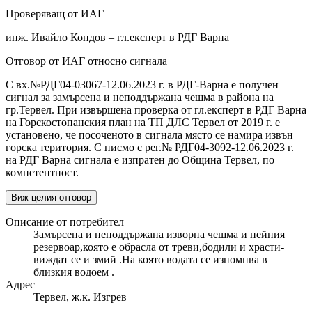
Проверяващ от ИАГ
инж. Ивайло Кондов – гл.експерт в РДГ Варна
Отговор от ИАГ относно сигнала
С вх.№РДГ04-03067-12.06.2023 г. в РДГ-Варна е получен
сигнал за замърсена и неподдържана чешма в района на
гр.Тервел. При извършена проверка от гл.експерт в РДГ Варна
на Горскостопанския план на ТП ДЛС Тервел от 2019 г. е
установено, че посоченото в сигнала място се намира извън
горска територия. С писмо с рег.№ РДГ04-3092-12.06.2023 г.
на РДГ Варна сигнала е изпратен до Община Тервел, по
компетентност.
Виж целия отговор
Описание от потребител
Замърсена и неподдържана изворна чешма и нейния
резервоар,която е обрасла от треви,бодили и храсти-
виждат се и змий .На която водата се изпомпва в
близкия водоем .
Адрес
Тервел, ж.к. Изгрев