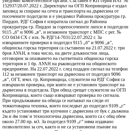
уведомят компетентните органи. Съставен е КП серия ИАГ №
152937/20.07.2022 г. Директорът на ОГП Копривщица е издал
заповед за спиране нa сечта и транспорта на дървесина от
посочените подотдели и е уведомил Районна прокуратура гр.
Пирдоп. РДГ София е изпратила сигнал до Районна
прокуратура гр. Пирдоп за горепосочените липси в подотдели
9115 „б” и 9096 „в”, и незаконен транспорт с МПС с рег. №
СО 0434 СХ с изх. № РДГ14-7031/22.07.2022 г. За
извършените проверки в подотдел 9115 „б” и 9096 „в”,
общинска горска територия са съставени на 21.07.2022 г. три
броя АУАН, в това число, на двете длъжностни лица,
отговорни за опазването на съответната общинска горска
територия и 1 бр. АУАН на ръководителя на общинското
предприятие. На 22.07.2022 г. след подаден сигнал на телефон
112 за незаконен транспорт на дървесина от подотдел 9096
„в”, ОГТ, земл. гр. Копривщица, служители на РДГ София са
извършили проверка, при която не е установен транспорт на
дървесина в подотдела. При обход срещат служители на ОГП
Копривщица, които също извършват проверка по сигнала.
При продължаване на обхода се натъкват на следи от
тежкотоварна техника, които последват до подотдел 9109 „г”
където установяват три купчини с дървесина от бук с дължина
2м и 4м /озм/ и технологична дървесина, които са с общ обем
около 27.00 пр. м3. За подотдел 9109 „г” няма издавано
позволително за сеч, както и не са установени пънове на