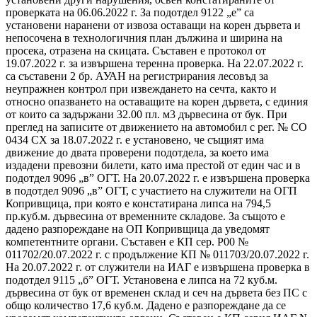
проверката на 06.06.2022 г. За подотдел 9122 „е” са
установени наранени от извоза оставащи на корен дървета и
непосочена в технологичния план дължина и ширина на
просека, отразена на скицата. Съставен е протокол от
19.07.2022 г. за извършена теренна проверка. На 22.07.2022 г.
са съставени 2 бр. АУАН на регистрирания лесовъд за
неупражнен контрол при извеждането на сечта, както и
относно опазването на оставащите на корен дървета, с единия
от които са задържани 32.00 пл. м3 дървесина от бук. При
преглед на записите от движението на автомобил с рег. № СО
0434 СХ за 18.07.2022 г. е установено, че същият има
движение до двата проверени подотдела, за което има
издадени превозни билети, като има престой от един час и в
подотдел 9096 „в” ОГТ. На 20.07.2022 г. е извършена проверка
в подотдел 9096 „в” ОГТ, с участието на служители на ОГП
Копривщица, при която е констатирана липса на 794,5
пр.куб.м. дървесина от временните складове. За същото е
дадено разпореждане на ОП Копривщица да уведомят
компетентните органи. Съставен е КП сер. Р00 №
011702/20.07.2022 г. с продължение КП № 011703/20.07.2022 г.
На 20.07.2022 г. от служители на ИАГ е извършена проверка в
подотдел 9115 „б” ОГТ. Установена е липса на 72 куб.м.
дървесина от бук от временен склад и сеч на дървета без ПС с
общо количество 17,6 куб.м. Дадено е разпореждане да се