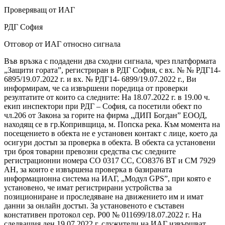
Проверяващ от ИАГ
РДГ София
Отговор от ИАГ относно сигнала
Във връзка с подадени два сходни сигнала, чрез платформата
„Защити гората”, регистриран в РДГ София, с вх. № № РДГ14-
6895/19.07.2022 г. и вх. № РДГ14- 6899/19.07.2022 г., Ви
информирам, че са извършени поредица от проверки
резултатите от които са следните: На 18.07.2022 г. в 19.00 ч.
екип инспектори при РДГ – София, са посетили обект по
чл.206 от Закона за горите на фирма „ДИП Богдан” ЕООД,
находящ се в гр.Копривщица, м. Попска река. Към момента на
посещението в обекта не е установен контакт с лице, което да
осигури достъп за проверка в обекта. В обекта са установени
три броя товарни превозни средства със следните
регистрационни номера СО 0317 СС, СО8376 ВТ и СМ 7929
АН, за които е извършена проверка в базираната
информационна система на ИАГ, „Модул GPS”, при която е
установено, че имат регистрирани устройства за
позициониране и проследяване на движението им и имат
данни за онлайн достъп. За установеното е съставен
констативен протокол сер. Р00 № 011699/18.07.2022 г. На
следващия ден 19.07.2022 г. служители на ИАГ извършват