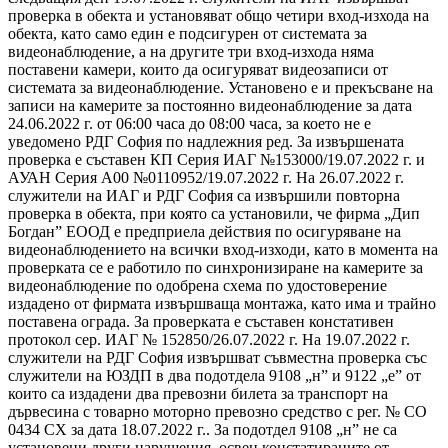
проверка в обекта и установяват общо четири вход-изхода на
обекта, като само един е подсигурен от системата за
видеонаблюдение, а на другите три вход-изхода няма
поставени камери, които да осигуряват видеозаписи от
системата за видеонаблюдение. Установено е и прекъсване на
записи на камерите за постоянно видеонаблюдение за дата
24.06.2022 г. от 06:00 часа до 08:00 часа, за което не е
уведомено РДГ София по надлежния ред. За извършената
проверка е съставен КП Серия ИАГ №153000/19.07.2022 г. и
АУАН Серия А00 №0110952/19.07.2022 г. На 26.07.2022 г.
служители на ИАГ и РДГ София са извършили повторна
проверка в обекта, при която са установили, че фирма „Дип
Богдан” ЕООД е предприела действия по осигуряване на
видеонаблюдението на всички вход-изходи, като в момента на
проверката се е работило по синхронизиране на камерите за
видеонаблюдение по одобрена схема по удостоверение
издадено от фирмата извършваща монтажа, като има и трайно
поставена ограда. За проверката е съставен констативен
протокол сер. ИАГ № 152850/26.07.2022 г. На 19.07.2022 г.
служители на РДГ София извършват съвместна проверка със
служители на ЮЗДП в два подотдела 9108 „н” и 9122 „е” от
които са издадени два превозни билета за транспорт на
дървесина с товарно моторно превозно средство с рег. № СО
0434 СХ за дата 18.07.2022 г.. За подотдел 9108 „н” не са
установени други нарушения, освен констатираните от