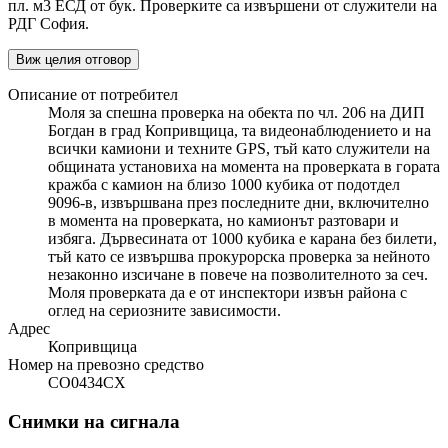
пл. м3 ЕСД от бук. Проверките са извършени от служители на
РДГ София.
Виж целия отговор
Описание от потребител
Моля за спешна проверка на обекта по чл. 206 на ДИП
Богдан в град Копривщица, та видеонаблюдението и на
всички камиони и техните GPS, тъй като служители на
общината установиха на момента на проверката в гората
кражба с камион на близо 1000 кубика от подотдел
9096-в, извършвана през последните дни, включително
в момента на проверката, но камионът разтовари и
избяга. Дървесината от 1000 кубика е карана без билети,
тъй като се извършва прокурорска проверка за нейното
незаконно изсичане в повече на позволителното за сеч.
Моля проверката да е от инспектори извън района с
оглед на сериозните зависимости.
Адрес
Копривщица
Номер на превозно средство
СО0434СХ
Снимки на сигнала