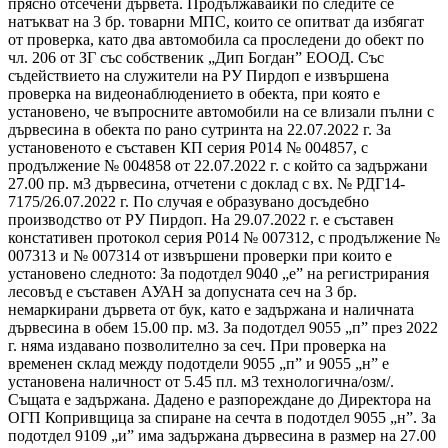
прясно отсечени дървета. Продължавайки по следите се
натъкват на 3 бр. товарни МПС, които се опитват да избягат
от проверка, като два автомобила са проследени до обект по
чл. 206 от ЗГ със собственик „Дип Богдан” ЕООД. Със
съдействието на служители на РУ Пирдоп е извършена
проверка на видеонаблюдението в обекта, при която е
установено, че въпросните автомобили на се влизали пълни с
дървесина в обекта по рано сутринта на 22.07.2022 г. За
установеното е съставен КП серия Р014 № 004857, с
продължение № 004858 от 22.07.2022 г. с който са задържани
27.00 пр. м3 дървесина, отчетени с доклад с вх. № РДГ14-
7175/26.07.2022 г. По случая е образувано досъдебно
производство от РУ Пирдоп. На 29.07.2022 г. е съставен
констативен протокол серия Р014 № 007312, с продължение №
007313 и № 007314 от извършени проверки при които е
установено следното: За подотдел 9040 „е” на регистрирания
лесовъд е съставен АУАН за допусната сеч на 3 бр.
немаркирани дървета от бук, като е задържана и наличната
дървесина в обем 15.00 пр. м3. За подотдел 9055 „п” през 2022
г. няма издавано позволително за сеч. При проверка на
временен склад между подотдели 9055 „п” и 9055 „н” е
установена наличност от 5.45 пл. м3 технологична/озм/.
Същата е задържана. Дадено е разпореждане до Директора на
ОГП Копривщица за спиране на сечта в подотдел 9055 „н”. За
подотдел 9109 „и” има задържана дървесина в размер на 27.00