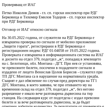
Проверяващ от ИАГ
Петко Николов Димов - гл. сп. горски инспектор при РДГ
Берковица и Тихомир Емилов Тодоров - сп. горски инспектор
при РДГ Берковица
Отговор от ИАГ относно сигнала
На 30.05.2022 година, от служители на РДГ Берковица е
извършена проверка по сигнали от мобилно приложение
„Защити гората“, регистрирани в РДГ Берковица е
регистрационен индекс РДГ 01-04058 от 19.05.2022 година.
Проверката е извършена в информационната система на ИАГ
и досието на отдел 379, подотдел „ж“, попадащ в землището
на с. Белотинци, обл. Монтана - ДГТ. При нея се установява,
че превозните билети, посочени в подадените сигнали и
издадени от лицето Венислав Цолов Борисов - служител при
ТП ДГС Монтана са в нарушение на нормативната уредба.
Същият е дал обяснение по случая пред директора на ТГ1
ДГС Монтана, в което заявява, че при отиването му на
временния склад на отдел 379, подотдел „ж“, без негово
разрешение е имало вече разтоварена дървесина па тир
станция. На следващия курс от подотдела с издал превозни
билети и за вече разтоварената дървесина, за да бъдат
отчетени добитите количества. За резултатите от проверката е