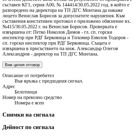
съставен КГ1, серия А00, № 144414/30.05.2022 год. в който е
разпоредено на директора на ТП ДГС Монтана да накаже
лицето Венислав Борисов за допуснатите нарушения. Към
съставения констативен протокол е приложено обяснение вх.
№415/30.05.2022 г. на Венислав Борисов. Проверката е
извършена от: Петко Николов Димов - гл. сп. горски
инспектор при РДГ Берковица и Тихомир Емилов Тодоров -
сп. горски инспектор при РДГ Берковица. Същата е
извършена в присъствието па инж. Александър Олегов
Александров - директор на ТП ДГС Монтана.
Виж целия отговор
Описание от потребител
Във връзка с предходния сигнал.
Адрес
Белотинци
Номер на превозно средство
Номера е ясен
Снимки на сигнала
Дейност по сигнала